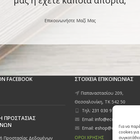
Επικοινωνήστε Μαζί Μας
 ON FACEBOOK
ΣΤΟΙΧΕΙΑ ΕΠΙΚΟΙΝΩΝΙΑΣ
Παπαναστασίου 209,
Θεσσαλονίκη, ΤΚ 542 50
Τηλ:
231 030 9709
,
231 035
Η ΠΡΟΣΤΑΣΙΑΣ
Email:
info@ecobuildings.gr
ΕΝΩΝ
Για να παρ
Email:
eshop@ecobuildings.g
cookies γι
ΟΡΟΙ ΧΡΗΣΗΣ
κή Προστασίας Δεδομένων
συγκατάθεσ