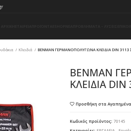
gr
ΑΡΧΙΚΗ
ΕΤΑΙΡΕΙΑ
ΠΡΟΪΟΝΤΑ
ESHOP
ΝΕΑ
ΠΡΟΒΛΗΜΑΤΑ – ΛΥΣΕΙΣ
ΕΠΙΚΟ
ρυδάκια
Κλειδιά
BENMAN ΓΕΡΜΑΝΟΠΟΛΥΓΩΝΑ ΚΛΕΙΔΙΑ DIN 3113 
BENMAN ΓΕ
ΚΛΕΙΔΙΑ DIN
Προσθήκη στα Αγαπημέν
Κωδικός προϊόντος:
70145
Κατηγορίες:
ΕΡΓΑΛΕΙΑ
,
Εργαλε