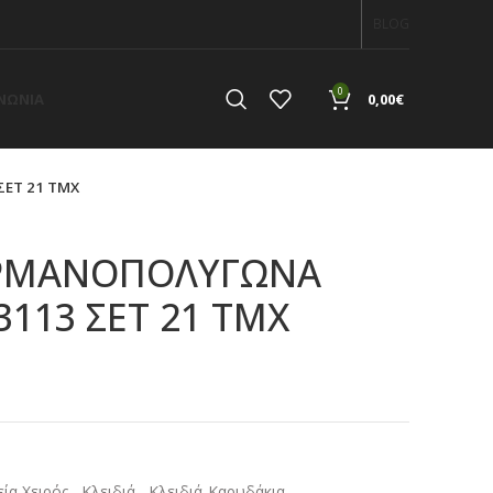
BLOG
0
ΙΝΩΝΙΑ
0,00
€
ΣΕΤ 21 ΤΜΧ
ΡΜΑΝΟΠΟΛΥΓΩΝΑ
 3113 ΣΕΤ 21 ΤΜΧ
α
ία Χειρός
,
Κλειδιά
,
Κλειδιά-Καρυδάκια