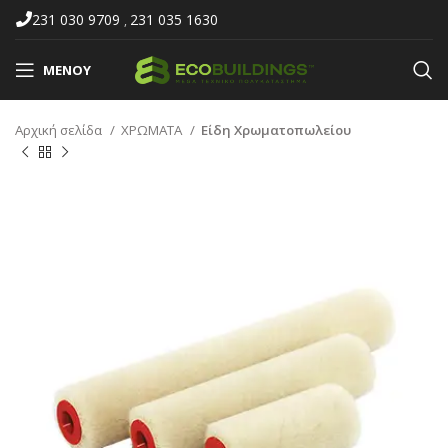
231 030 9709
231 035 1630
,
ΜΕΝΟΎ
Αρχική σελίδα
ΧΡΩΜΑΤΑ
Είδη Χρωματοπωλείου