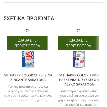
ΣΧΕΤΙΚΆ ΠΡΟΪΌΝΤΑ
ΔΙΑΒΑΣΤΕ
ΔΙΑΒΑΣΤΕ
ΠΕΡΙΣΣΟΤΕΡΑ
ΠΕΡΙΣΣΟΤΕΡΑ
MT HAPPY COLOR ΣΠΡΕΪ ΖΙΝΚ
MT HAPPY COLOR ΣΠΡΕΪ
ZINCANTE SARATOGA
ΗΛΕΚΤΡΙΚΩΝ ΣΥΣΚΕΥΩΝ
ΛΕΥΚΟ SARATOGA
Υψηλής ποιότητας σπρέι για
ψυχρό γαλβάνισμα Στεγνώνει
Γυαλιστερό ακρυλικό λευκό
γρήγορα 15-20 λεπτά, για κάγκελα,
χρώμα ειδικά μελετημένο για
κουπαστές, στόρια, γκαράζ,
χρήση σε ηλεκτρικές συσκευές,
παντζούρια, σε κολλήσεις,
όπως ψυγεία, καταψύκτες,