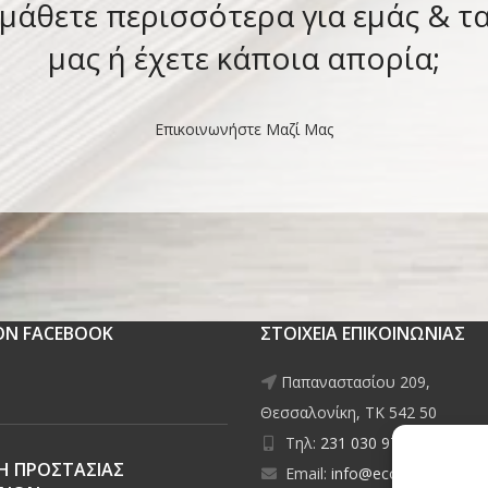
 μάθετε περισσότερα για εμάς & τ
μας ή έχετε κάποια απορία;
Επικοινωνήστε Μαζί Μας
 ON FACEBOOK
ΣΤΟΙΧΕΙΑ ΕΠΙΚΟΙΝΩΝΙΑΣ
Παπαναστασίου 209,
Θεσσαλονίκη, ΤΚ 542 50
Τηλ:
231 030 9709
,
231 035
Η ΠΡΟΣΤΑΣΙΑΣ
Email:
info@ecobuildings.gr