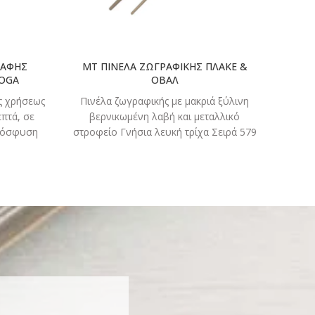
ΒΑΦΗΣ
MT ΠΙΝΕΛΑ ΖΩΓΡΑΦΙΚΗΣ ΠΛΑΚΕ &
MT H
TOGA
ΟΒΑΛ
ής χρήσεως
Πινέλα ζωγραφικής με μακριά ξύλινη
Αντ
πτά, σε
βερνικωμένη λαβή και μεταλλικό
δι
πρόσφυση
στροφείο Γνήσια λευκή τρίχα Σειρά 579
Αν
πλακέ Σειρά 582 στρόγγυλο (οβάλ)
γδαρσ