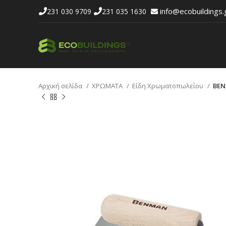
info@ecobuildings.
231 030 9709
231 035 1630
Αρχική σελίδα
ΧΡΩΜΑΤΑ
Είδη Χρωματοπωλείου
BEN