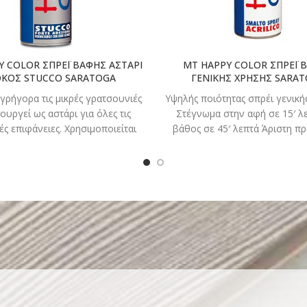
Y COLOR ΣΠΡΕΪ ΒΑΦΗΣ ΑΣΤΑΡΙ
MT HAPPY COLOR ΣΠΡΕΪ 
ΚΟΣ STUCCO SARATOGA
ΓΕΝΙΚΗΣ ΧΡΗΣΗΣ SARA
γρήγορα τις μικρές γρατσουνιές
Υψηλής ποιότητας σπρέι γενικ
τουργεί ως αστάρι για όλες τις
Στέγνωμα στην αφή σε 15′ λε
ές επιφάνειες. Χρησιμοποιείται
βάθος σε 45′ λεπτά Άριστη 
ως σίλερ ή αστάρι στο
και καλυπτικότητα