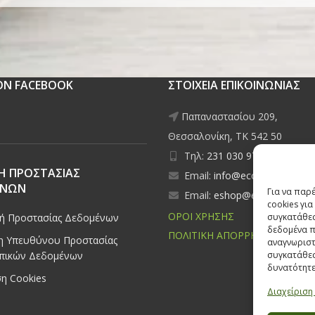
 ON FACEBOOK
ΣΤΟΙΧΕΙΑ ΕΠΙΚΟΙΝΩΝΙΑΣ
Παπαναστασίου 209,
Θεσσαλονίκη, ΤΚ 542 50
Τηλ:
231 030 9709
,
231 035
Η ΠΡΟΣΤΑΣΙΑΣ
Email:
info@ecobuildings.gr
ΕΝΩΝ
Για να παρ
Email:
eshop@ecobuildings.g
cookies γι
ΟΡΟΙ ΧΡΗΣΗΣ
κή Προστασίας Δεδομένων
συγκατάθεσ
δεδομένα π
ΠΟΛΙΤΙΚΗ ΑΠΟΡΡΗΤΟΥ
 Υπευθύνου Προστασίας
αναγνωριστ
πικών Δεδομένων
συγκατάθεσ
δυνατότητε
η Cookies
Διαχείριση