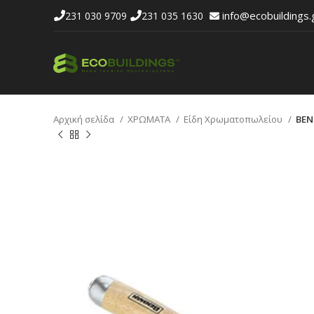
info@ecobuildings.
231 030 9709
231 035 1630
Αρχική σελίδα
ΧΡΩΜΑΤΑ
Είδη Χρωματοπωλείου
BEN