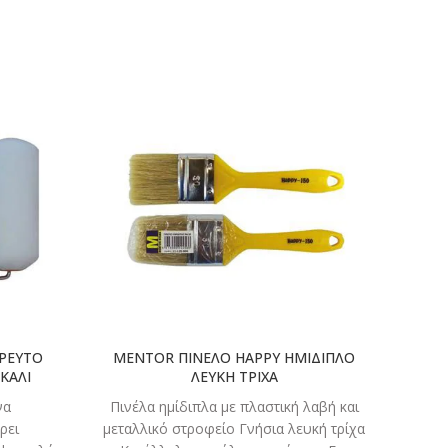
ΣΤΕ
ΔΙΑΒΑΣΤΕ
ΤΕΡΑ
ΠΕΡΙΣΣΟΤΕΡΑ
ΡΕΥΤΟ
MENTOR ΠΙΝΕΛΟ HAPPY ΗΜΙΔΙΠΛΟ
MT
ΚΑΛΙ
ΛΕΥΚΗ ΤΡΙΧΑ
να
Πινέλα ημίδιπλα με πλαστική λαβή και
Υψηλής
ρει
μεταλλικό στροφείο Γνήσια λευκή τρίχα
Στέγ