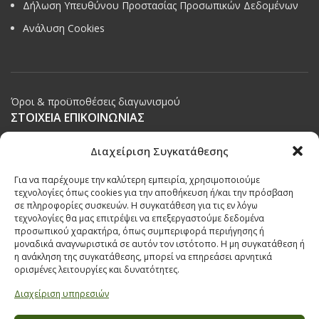
Δήλωση Υπευθύνου Προστασίας Προσωπικών Δεδομένων
Ανάλυση Cookies
Όροι & προϋποθέσεις διαγωνισμού
ΣΤΟΙΧΕΙΑ ΕΠΙΚΟΙΝΩΝΙΑΣ
Παπαναστασίου 209,
Διαχείριση Συγκατάθεσης
Θεσσαλονίκη, ΤΚ 542 50
Για να παρέχουμε την καλύτερη εμπειρία, χρησιμοποιούμε
Τηλ:
231 030 9709
,
231 035 1630
τεχνολογίες όπως cookies για την αποθήκευση ή/και την πρόσβαση
σε πληροφορίες συσκευών. Η συγκατάθεση για τις εν λόγω
Email:
info@ecobuildings.gr
τεχνολογίες θα μας επιτρέψει να επεξεργαστούμε δεδομένα
Email:
eshop@ecobuildings.gr
προσωπικού χαρακτήρα, όπως συμπεριφορά περιήγησης ή
μοναδικά αναγνωριστικά σε αυτόν τον ιστότοπο. Η μη συγκατάθεση ή
ΟΡΟΙ ΧΡΗΣΗΣ
η ανάκληση της συγκατάθεσης, μπορεί να επηρεάσει αρνητικά
ΠΟΛΙΤΙΚΗ ΑΠΟΡΡΗΤΟΥ
ορισμένες λειτουργίες και δυνατότητες.
ΒΡΕΙΤΕ ΜΑΣ ΣΤΟ ΧΑΡΤΗ
Διαχείριση υπηρεσιών