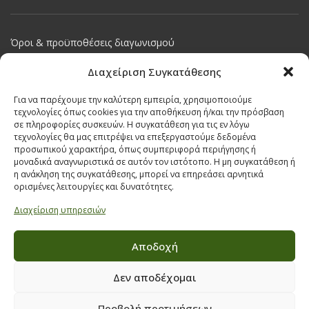
Όροι & προϋποθέσεις διαγωνισμού
ΣΤΟΙΧΕΙΑ ΕΠΙΚΟΙΝΩΝΙΑΣ
Διαχείριση Συγκατάθεσης
Παπαναστασίου 209,
Για να παρέχουμε την καλύτερη εμπειρία, χρησιμοποιούμε
Θεσσαλονίκη, ΤΚ 542 50
τεχνολογίες όπως cookies για την αποθήκευση ή/και την πρόσβαση
σε πληροφορίες συσκευών. Η συγκατάθεση για τις εν λόγω
Τηλ:
231 030 9709
,
231 035 1630
τεχνολογίες θα μας επιτρέψει να επεξεργαστούμε δεδομένα
Email:
info@ecobuildings.gr
προσωπικού χαρακτήρα, όπως συμπεριφορά περιήγησης ή
μοναδικά αναγνωριστικά σε αυτόν τον ιστότοπο. Η μη συγκατάθεση ή
Email:
eshop@ecobuildings.gr
η ανάκληση της συγκατάθεσης, μπορεί να επηρεάσει αρνητικά
ΟΡΟΙ ΧΡΗΣΗΣ
ορισμένες λειτουργίες και δυνατότητες.
ΠΟΛΙΤΙΚΗ ΑΠΟΡΡΗΤΟΥ
Διαχείριση υπηρεσιών
ΒΡΕΙΤΕ ΜΑΣ ΣΤΟ ΧΑΡΤΗ
Αποδοχή
Δεν αποδέχομαι
Προβολή προτιμήσεων