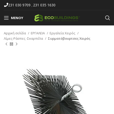
231 030 9709
231 035 1630
,
ΜΕΝΟΎ
Αρχική σελίδα
ΕΡΓΑΛΕΙΑ
Εργαλεία Χειρός
Λίμες-Ράσπες -Σκαρπέλα
Συρματόβουρτσες Χειρός