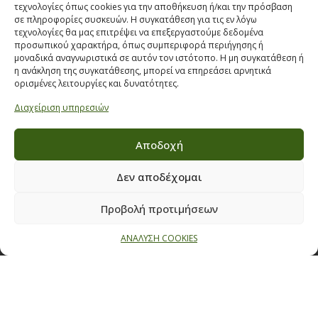
ΣΤΟΙΧΕΙΑ ΕΠΙΚΟΙΝΩΝΙΑΣ
τεχνολογίες όπως cookies για την αποθήκευση ή/και την πρόσβαση
σε πληροφορίες συσκευών. Η συγκατάθεση για τις εν λόγω
τεχνολογίες θα μας επιτρέψει να επεξεργαστούμε δεδομένα
Παπαναστασίου 209,
προσωπικού χαρακτήρα, όπως συμπεριφορά περιήγησης ή
Θεσσαλονίκη, ΤΚ 542 50
μοναδικά αναγνωριστικά σε αυτόν τον ιστότοπο. Η μη συγκατάθεση ή
η ανάκληση της συγκατάθεσης, μπορεί να επηρεάσει αρνητικά
Τηλ:
231 030 9709
,
231 035 1630
ορισμένες λειτουργίες και δυνατότητες.
Email:
info@ecobuildings.gr
Διαχείριση υπηρεσιών
Email:
eshop@ecobuildings.gr
ΟΡΟΙ ΧΡΗΣΗΣ
Αποδοχή
ΠΟΛΙΤΙΚΗ ΑΠΟΡΡΗΤΟΥ
ΒΡΕΙΤΕ ΜΑΣ ΣΤΟ ΧΑΡΤΗ
Δεν αποδέχομαι
Προβολή προτιμήσεων
ΑΝΑΛΥΣΗ COOKIES
© 2021 ECOBUILDINGS, All Rights Reserved | Powered by