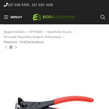
231 030 9709
231 035 1630
,
ΜΕΝΟΎ
Αρχική σελίδα
ΕΡΓΑΛΕΙΑ
Εργαλεία Χειρός
Πενσικά-Τσιμπίδες-Κόφτες-Φλόγιστρα
Πενσικά - Γκαζοτανάλιες