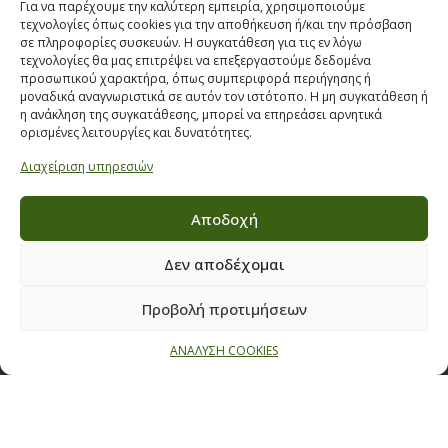
Για να παρέχουμε την καλύτερη εμπειρία, χρησιμοποιούμε
ΣΤΟΙΧΕΙΑ ΕΠΙΚΟΙΝΩΝΙΑΣ
τεχνολογίες όπως cookies για την αποθήκευση ή/και την πρόσβαση
σε πληροφορίες συσκευών. Η συγκατάθεση για τις εν λόγω
Παπαναστασίου 209,
τεχνολογίες θα μας επιτρέψει να επεξεργαστούμε δεδομένα
προσωπικού χαρακτήρα, όπως συμπεριφορά περιήγησης ή
Θεσσαλονίκη, ΤΚ 542 50
μοναδικά αναγνωριστικά σε αυτόν τον ιστότοπο. Η μη συγκατάθεση ή
Τηλ:
231 030 9709
,
231 035 1630
η ανάκληση της συγκατάθεσης, μπορεί να επηρεάσει αρνητικά
ορισμένες λειτουργίες και δυνατότητες.
Email:
info@ecobuildings.gr
Διαχείριση υπηρεσιών
Email:
eshop@ecobuildings.gr
ΟΡΟΙ ΧΡΗΣΗΣ
Αποδοχή
ΠΟΛΙΤΙΚΗ ΑΠΟΡΡΗΤΟΥ
ΒΡΕΙΤΕ ΜΑΣ ΣΤΟ ΧΑΡΤΗ
Δεν αποδέχομαι
Προβολή προτιμήσεων
ΑΝΑΛΥΣΗ COOKIES