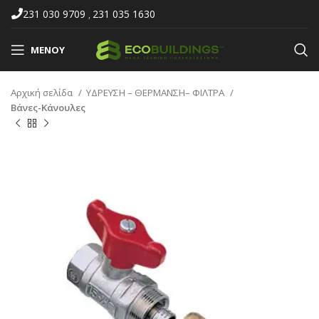
231 030 9709
231 035 1630
,
ΜΕΝΟΎ
Αρχική σελίδα
ΥΔΡΕΥΣΗ – ΘΕΡΜΑΝΣΗ– ΦΙΛΤΡΑ
Βάνες-Κάνουλες