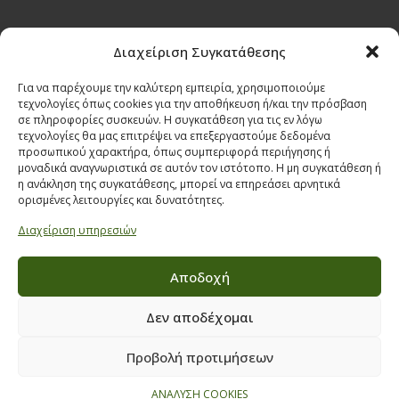
Όροι & προϋποθέσεις διαγωνισμού
Διαχείριση Συγκατάθεσης
ΣΤΟΙΧΕΙΑ ΕΠΙΚΟΙΝΩΝΙΑΣ
Για να παρέχουμε την καλύτερη εμπειρία, χρησιμοποιούμε
Παπαναστασίου 209,
τεχνολογίες όπως cookies για την αποθήκευση ή/και την πρόσβαση
Θεσσαλονίκη, ΤΚ 542 50
σε πληροφορίες συσκευών. Η συγκατάθεση για τις εν λόγω
τεχνολογίες θα μας επιτρέψει να επεξεργαστούμε δεδομένα
Τηλ:
231 030 9709
,
231 035 1630
προσωπικού χαρακτήρα, όπως συμπεριφορά περιήγησης ή
Email:
info@ecobuildings.gr
μοναδικά αναγνωριστικά σε αυτόν τον ιστότοπο. Η μη συγκατάθεση ή
η ανάκληση της συγκατάθεσης, μπορεί να επηρεάσει αρνητικά
Email:
eshop@ecobuildings.gr
ορισμένες λειτουργίες και δυνατότητες.
ΟΡΟΙ ΧΡΗΣΗΣ
Διαχείριση υπηρεσιών
ΠΟΛΙΤΙΚΗ ΑΠΟΡΡΗΤΟΥ
ΒΡΕΙΤΕ ΜΑΣ ΣΤΟ ΧΑΡΤΗ
Αποδοχή
Δεν αποδέχομαι
Προβολή προτιμήσεων
ΑΝΑΛΥΣΗ COOKIES