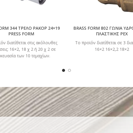
ORM 344 ΤΡΕΛΟ ΡΑΚΟΡ 24×19
BRASS FORM 802 ΓΩΝΙΑ ΥΔΡ
PRESS FORM
ΠΛΑΣΤΙΚΗΣ PEX
όν διατίθεται στις ακόλουθες
Το προϊόν διατίθεται σε 3 δια
σεις: 16×2, 18 χ 2 ή 20 χ 2 σε
16×2 16×2,2 18×2
κευασία των 10 τεμαχίων.