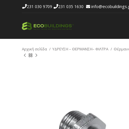
info@ecobuildings.
231 030 9709
231 035 1630
Αρχική σελίδα
ΥΔΡΕΥΣΗ – ΘΕΡΜΑΝΣΗ– ΦΙΛΤΡΑ
Θέρμαν