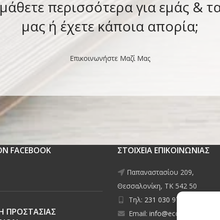
 μάθετε περισσότερα για εμάς & τ
μας ή έχετε κάποια απορία;
Επικοινωνήστε Μαζί Μας
 ON FACEBOOK
ΣΤΟΙΧΕΙΑ ΕΠΙΚΟΙΝΩΝΙΑΣ
Παπαναστασίου 209,
Θεσσαλονίκη, ΤΚ 542 50
Τηλ:
231 030 9709
,
231 035
Η ΠΡΟΣΤΑΣΙΑΣ
Email:
info@ecobuildings.gr