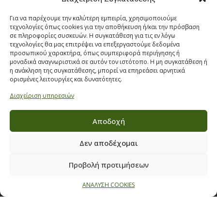
Όροι & προϋποθέσεις διαγωνισμού
ΣΤΟΙΧΕΙΑ ΕΠΙΚΟΙΝΩΝΙΑΣ
Για να παρέχουμε την καλύτερη εμπειρία, χρησιμοποιούμε
τεχνολογίες όπως cookies για την αποθήκευση ή/και την πρόσβαση
σε πληροφορίες συσκευών. Η συγκατάθεση για τις εν λόγω
Παπαναστασίου 209,
τεχνολογίες θα μας επιτρέψει να επεξεργαστούμε δεδομένα
Θεσσαλονίκη, ΤΚ 542 50
προσωπικού χαρακτήρα, όπως συμπεριφορά περιήγησης ή
μοναδικά αναγνωριστικά σε αυτόν τον ιστότοπο. Η μη συγκατάθεση ή
Τηλ:
231 030 9709
,
231 035 1630
η ανάκληση της συγκατάθεσης, μπορεί να επηρεάσει αρνητικά
Email:
info@ecobuildings.gr
ορισμένες λειτουργίες και δυνατότητες.
Email:
eshop@ecobuildings.gr
Διαχείριση υπηρεσιών
ΟΡΟΙ ΧΡΗΣΗΣ
ΠΟΛΙΤΙΚΗ ΑΠΟΡΡΗΤΟΥ
Αποδοχή
ΒΡΕΙΤΕ ΜΑΣ ΣΤΟ ΧΑΡΤΗ
Δεν αποδέχομαι
Προβολή προτιμήσεων
ΑΝΑΛΥΣΗ COOKIES