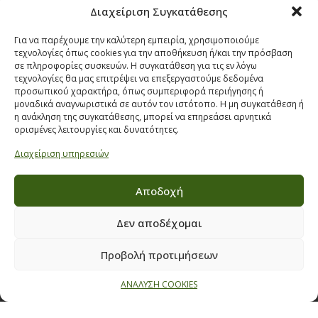
Διαχείριση Συγκατάθεσης
Όροι & προϋποθέσεις διαγωνισμού
ΣΤΟΙΧΕΙΑ ΕΠΙΚΟΙΝΩΝΙΑΣ
Για να παρέχουμε την καλύτερη εμπειρία, χρησιμοποιούμε
τεχνολογίες όπως cookies για την αποθήκευση ή/και την πρόσβαση
Παπαναστασίου 209,
σε πληροφορίες συσκευών. Η συγκατάθεση για τις εν λόγω
τεχνολογίες θα μας επιτρέψει να επεξεργαστούμε δεδομένα
Θεσσαλονίκη, ΤΚ 542 50
προσωπικού χαρακτήρα, όπως συμπεριφορά περιήγησης ή
Τηλ:
231 030 9709
,
231 035 1630
μοναδικά αναγνωριστικά σε αυτόν τον ιστότοπο. Η μη συγκατάθεση ή
η ανάκληση της συγκατάθεσης, μπορεί να επηρεάσει αρνητικά
Email:
info@ecobuildings.gr
ορισμένες λειτουργίες και δυνατότητες.
Email:
eshop@ecobuildings.gr
Διαχείριση υπηρεσιών
ΟΡΟΙ ΧΡΗΣΗΣ
ΠΟΛΙΤΙΚΗ ΑΠΟΡΡΗΤΟΥ
Αποδοχή
ΒΡΕΙΤΕ ΜΑΣ ΣΤΟ ΧΑΡΤΗ
Δεν αποδέχομαι
Προβολή προτιμήσεων
ΑΝΑΛΥΣΗ COOKIES