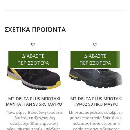
ΣΧΕΤΙΚΆ ΠΡΟΪΌΝΤΑ
ΔΙΑΒΑΣΤΕ
ΔΙΑΒΑΣΤΕ
ΠΕΡΙΣΣΟΤΕΡΑ
ΠΕΡΙΣΣΟΤΕΡΑ
MT DELTA PLUS ΜΠΟΤΑΚΙ
MT DELTA PLUS ΜΠΟΤΑΚΙ
MANHATTAN S3 SRC ΜΑΥΡΟ
TW402 S3 HRO ΜΑΥΡΟ
Πάνω μέρος: Βελούδινη κρούστα
Μποτάκι ασφαλείας αδιάβροχο
(βακέτα), επεξεργασμένη
με άνω προστασία δακτύλων &
αδιάβροχα S3 με μπροστινή
πέλματος Επάνω μέρος από
ενίσχυση καουτσούκ. Επένδυση:
ενιαία επιφάνεια δέρματος