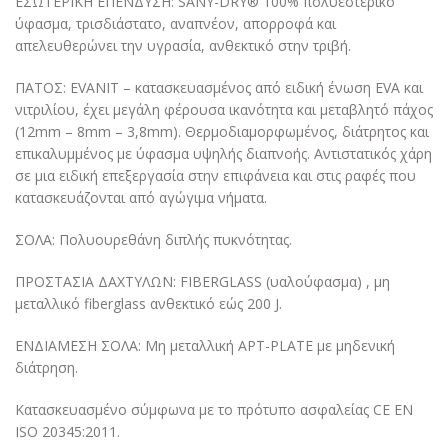
ΕΣΩΤΕΡΙΚΗ ΕΠΕΝΔΥΣΗ: SANY-DRY® 100% πολυεστερικό
ύφασμα, τρισδιάστατο, αναπνέον, απορροφά και
απελευθερώνει την υγρασία, ανθεκτικό στην τριβή.
ΠΑΤΟΣ: EVANIT – κατασκευασμένος από ειδική ένωση EVA και
νιτριλίου, έχει μεγάλη φέρουσα ικανότητα και μεταβλητό πάχος
(12mm – 8mm – 3,8mm). Θερμοδιαμορφωμένος, διάτρητος και
επικαλυμμένος με ύφασμα υψηλής διαπνοής. Αντιστατικός χάρη
σε μια ειδική επεξεργασία στην επιφάνεια και στις ραφές που
κατασκευάζονται από αγώγιμα νήματα.
ΣΟΛΑ: Πολυουρεθάνη διπλής πυκνότητας.
ΠΡΟΣΤΑΣΙΑ ΔΑΧΤΥΛΩΝ: FIBERGLASS (υαλούφασμα) , μη
μεταλλικό fiberglass ανθεκτικό εώς 200 J.
ΕΝΔΙΑΜΕΣΗ ΣΟΛΑ: Μη μεταλλική APT-PLATE με μηδενική
διάτρηση.
Κατασκευασμένο σύμφωνα με το πρότυπο ασφαλείας CE EN
ISO 20345:2011.