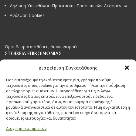
Δήλωση Υπευθύνου Προστασίας Προσωπικών Δεδομένων
Ανάλυση Cookies
Όροι & προϋποθέσεις διαγωνισμού
ΣΤΟΙΧΕΙΑ ΕΠΙΚΟΙΝΩΝΙΑΣ
Παπαναστασίου 209,
Διαχείριση Συγκατάθεσης
Θεσσαλονίκη, ΤΚ 542 50
Για να παρέχουμε την καλύτερη εμπειρία, χρησιμοποιούμε
Τηλ:
231 030 9709
,
231 035 1630
τεχνολογίες όπως cookies για την αποθήκευση ή/και την πρόσβαση
σε πληροφορίες συσκευών. Η συγκατάθεση για τις εν λόγω
Email:
info@ecobuildings.gr
τεχνολογίες θα μας επιτρέψει να επεξεργαστούμε δεδομένα
Email:
eshop@ecobuildings.gr
προσωπικού χαρακτήρα, όπως συμπεριφορά περιήγησης ή
μοναδικά αναγνωριστικά σε αυτόν τον ιστότοπο. Η μη συγκατάθεση ή
ΟΡΟΙ ΧΡΗΣΗΣ
η ανάκληση της συγκατάθεσης, μπορεί να επηρεάσει αρνητικά
ΠΟΛΙΤΙΚΗ ΑΠΟΡΡΗΤΟΥ
ορισμένες λειτουργίες και δυνατότητες.
ΒΡΕΙΤΕ ΜΑΣ ΣΤΟ ΧΑΡΤΗ
Διαχείριση υπηρεσιών