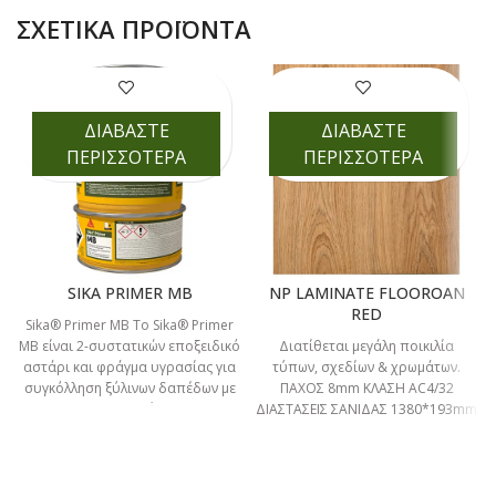
ΣΧΕΤΙΚΆ ΠΡΟΪΌΝΤΑ
ΔΙΑΒΑΣΤΕ
ΔΙΑΒΑΣΤΕ
ΠΕΡΙΣΣΟΤΕΡΑ
ΠΕΡΙΣΣΟΤΕΡΑ
SIKA PRIMER MB
NP LAMINATE FLOOROAN
RED
Sika® Primer MB Το Sika® Primer
MB είναι 2-συστατικών εποξειδικό
Διατίθεται μεγάλη ποικιλία
αστάρι και φράγμα υγρασίας για
τύπων, σχεδίων & χρωμάτων.
συγκόλληση ξύλινων δαπέδων με
ΠΑΧΟΣ 8mm ΚΛΑΣΗ AC4/32
ελαστικές
ΔΙΑΣΤΑΣΕΙΣ ΣΑΝΙΔΑΣ 1380*193mm
ΚΟΥΜΠΩΜΑ UNICLICK ΕΓΓΥΗΣΗ 20
ΧΡΟΝΙΑ ΓΙΑ