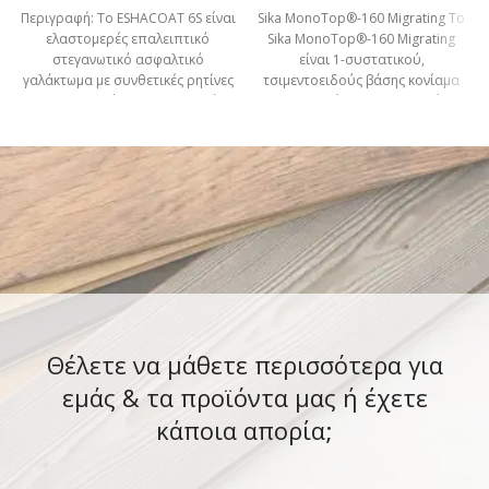
Περιγραφή: Το ESHACOAT 6S είναι
Sika MonoTop®-160 Migrating Το
ελαστομερές επαλειπτικό
Sika MonoTop®-160 Migrating
στεγανωτικό ασφαλτικό
είναι 1-συστατικού,
γαλάκτωμα με συνθετικές ρητίνες
τσιμεντοειδούς βάσης κονίαμα
και αντιϋδρόφιλα συστατικά.
στεγανοποίησης που περιέχει
Είναι υψηλών απαιτήσεων υλικό
επιλεγμένα αδρανή και ενεργά
χημικά
Θέλετε να μάθετε περισσότερα για
εμάς & τα προϊόντα μας ή έχετε
κάποια απορία;