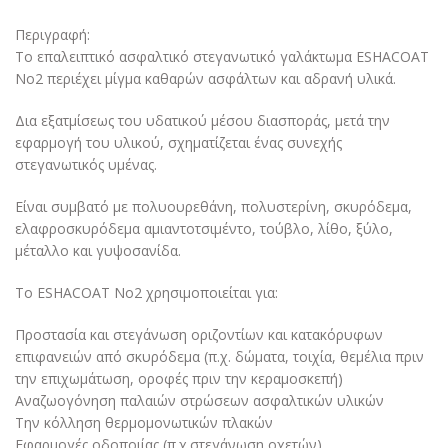
Περιγραφή:
Τo επαλειπτικό ασφαλτικό στεγανωτικό γαλάκτωμα ESHACOAT
Νο2 περιέχει μίγμα καθαρών ασφάλτων και αδρανή υλικά.
Δια εξατμίσεως του υδατικού μέσου διασποράς, μετά την
εφαρμογή του υλικού, σχηματίζεται ένας συνεχής
στεγανωτικός υμένας.
Είναι συμβατό με πολυουρεθάνη, πολυστερίνη, σκυρόδεμα,
ελαφροσκυρόδεμα αμιαντοτσιμέντο, τούβλο, λίθο, ξύλο,
μέταλλο και γυψοσανίδα.
Το ESHACOAT No2 χρησιμοποιείται για:
Προστασία και στεγάνωση οριζοντίων και κατακόρυφων
επιφανειών από σκυρόδεμα (π.χ. δώματα, τοιχία, θεμέλια πριν
την επιχωμάτωση, οροφές πριν την κεραμοσκεπή)
Αναζωογόνηση παλαιών στρώσεων ασφαλτικών υλικών
Tην κόλληση θερμομονωτικών πλακών
Εφαρμογές οδοποιίας (π.χ.στεγάνωση οχετών)