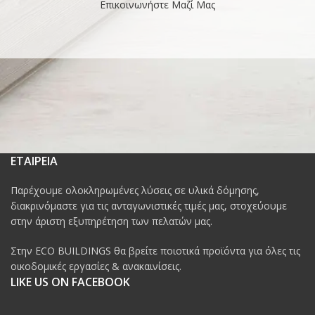
Επικοινωνήστε Μαζί Μας
ΕΤΑΙΡΕΙΑ
Παρέχουμε ολοκληρωμένες λύσεις σε υλικά δόμησης,
διακρινόμαστε για τις ανταγωνιστικές τιμές μας, στοχεύουμε
στην άριστη εξυπηρέτηση των πελατών μας.
Στην ECO BUILDINGS θα βρείτε ποιοτικά προϊόντα για όλες τις
οικοδομικές εργασίες & ανακαινίσεις.
LIKE US ON FACEBOOK