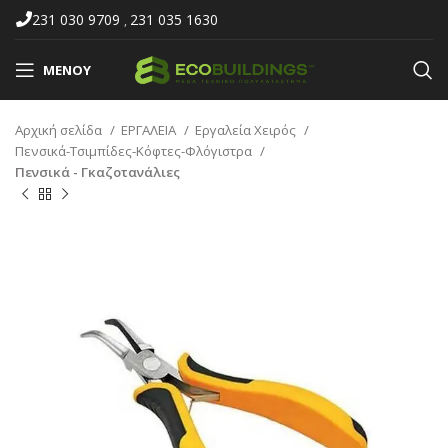
231 030 9709
231 035 1630
,
ΜΕΝΟΎ
Αρχική σελίδα
ΕΡΓΑΛΕΙΑ
Εργαλεία Χειρός
Πενσικά-Τσιμπίδες-Κόφτες-Φλόγιστρα
Πενσικά - Γκαζοτανάλιες