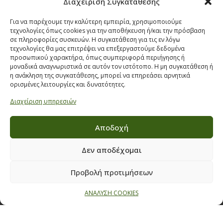
Διαχείριση Συγκατάθεσης
Όροι & προϋποθέσεις διαγωνισμού
ΣΤΟΙΧΕΙΑ ΕΠΙΚΟΙΝΩΝΙΑΣ
Για να παρέχουμε την καλύτερη εμπειρία, χρησιμοποιούμε
τεχνολογίες όπως cookies για την αποθήκευση ή/και την πρόσβαση
Παπαναστασίου 209,
σε πληροφορίες συσκευών. Η συγκατάθεση για τις εν λόγω
τεχνολογίες θα μας επιτρέψει να επεξεργαστούμε δεδομένα
Θεσσαλονίκη, ΤΚ 542 50
προσωπικού χαρακτήρα, όπως συμπεριφορά περιήγησης ή
Τηλ:
231 030 9709
,
231 035 1630
μοναδικά αναγνωριστικά σε αυτόν τον ιστότοπο. Η μη συγκατάθεση ή
η ανάκληση της συγκατάθεσης, μπορεί να επηρεάσει αρνητικά
Email:
info@ecobuildings.gr
ορισμένες λειτουργίες και δυνατότητες.
Email:
eshop@ecobuildings.gr
Διαχείριση υπηρεσιών
ΟΡΟΙ ΧΡΗΣΗΣ
ΠΟΛΙΤΙΚΗ ΑΠΟΡΡΗΤΟΥ
Αποδοχή
ΒΡΕΙΤΕ ΜΑΣ ΣΤΟ ΧΑΡΤΗ
Δεν αποδέχομαι
Προβολή προτιμήσεων
ΑΝΑΛΥΣΗ COOKIES