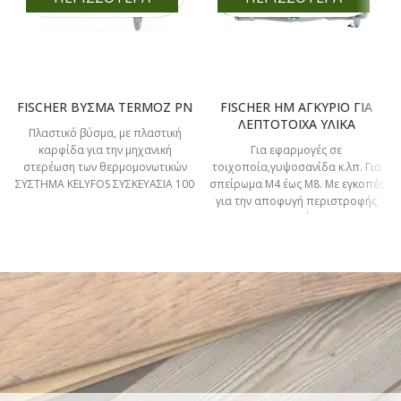
FISCHER ΒΥΣΜΑ TERMOZ PN
FISCHER HM ΑΓΚΥΡΙΟ ΓΙΑ
ΛΕΠΤΟΤΟΙΧΑ ΥΛΙΚΑ
Πλαστικό βύσμα, με πλαστική
καρφίδα για την μηχανική
Για εφαρμογές σε
στερέωση των θερμομονωτικών
τοιχοποία,γυψοσανίδα κ.λπ. Για
ΣΥΣΤΗΜΑ KELYFOS ΣΥΣΚΕΥΑΣΙΑ 100
σπείρωμα Μ4 έως Μ8. Με εγκοπές
ΤΕΜΑΧΙΩΝ ΚΩΔΙΚΟΣ ΚLF00506325
για την αποφυγή περιστροφής
ΜΗΚΟΣ (mm)
στην τρύπα.