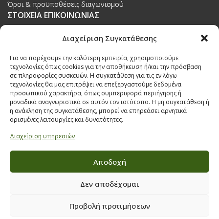
Όροι & προϋποθέσεις διαγωνισμού
ΣΤΟΙΧΕΙΑ ΕΠΙΚΟΙΝΩΝΙΑΣ
Παπαναστασίου 209,
Διαχείριση Συγκατάθεσης
Θεσσαλονίκη, ΤΚ 542 50
Για να παρέχουμε την καλύτερη εμπειρία, χρησιμοποιούμε
Τηλ:
231 030 9709
,
231 035 1630
τεχνολογίες όπως cookies για την αποθήκευση ή/και την πρόσβαση
σε πληροφορίες συσκευών. Η συγκατάθεση για τις εν λόγω
Email:
info@ecobuildings.gr
τεχνολογίες θα μας επιτρέψει να επεξεργαστούμε δεδομένα
Email:
eshop@ecobuildings.gr
προσωπικού χαρακτήρα, όπως συμπεριφορά περιήγησης ή
μοναδικά αναγνωριστικά σε αυτόν τον ιστότοπο. Η μη συγκατάθεση ή
ΟΡΟΙ ΧΡΗΣΗΣ
η ανάκληση της συγκατάθεσης, μπορεί να επηρεάσει αρνητικά
ΠΟΛΙΤΙΚΗ ΑΠΟΡΡΗΤΟΥ
ορισμένες λειτουργίες και δυνατότητες.
ΒΡΕΙΤΕ ΜΑΣ ΣΤΟ ΧΑΡΤΗ
Διαχείριση υπηρεσιών
Αποδοχή
Δεν αποδέχομαι
Προβολή προτιμήσεων