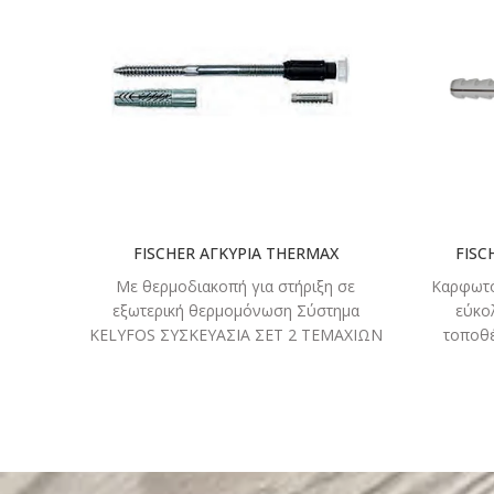
ΔΙΑΒΑΣΤΕ
ΠΕΡΙΣΣΟΤΕΡΑ
FISCHER ΑΓΚΥΡΙΑ THERMAX
FISC
Με θερμοδιακοπή για στήριξη σε
Καρφωτό
εξωτερική θερμομόνωση Σύστημα
εύκο
KELYFOS ΣΥΣΚΕΥΑΣΙΑ ΣΕΤ 2 ΤΕΜΑΧΙΩΝ
τοποθέ
THERMAX 8/80 M6 (ΚΩΔΙΚΟΣ KLF45680)
φαρδι
THERMAX 8/100