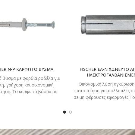
ΔΙΑΒΑΣΤΕ
ΔΙΑΒΑ
ΠΕΡΙΣΣΟΤΕΡΑ
ΠΕΡΙΣΣΟ
HER N-P ΚΑΡΦΩΤΟ ΒΥΣΜΑ
FISCHER EA-N ΧΩΝΕΥΤΟ Α
ΗΛΕΚΤΡΟΓΑΛΒΑΝΙΣΜΕ
 βύσμα με φαρδιά ροδέλα για
Οικονομική λύση αγκύρωσης
λη, γρήγορη και οικονομική
πιστοποίηση για πολλαπλές σ
τηση. Το καρφωτό βύσμα με
σε μη φέρουσες εφαρμογές Τ
ά ροδέλα fischer N-P είναι
αγκύριο EA N είναι με εσω