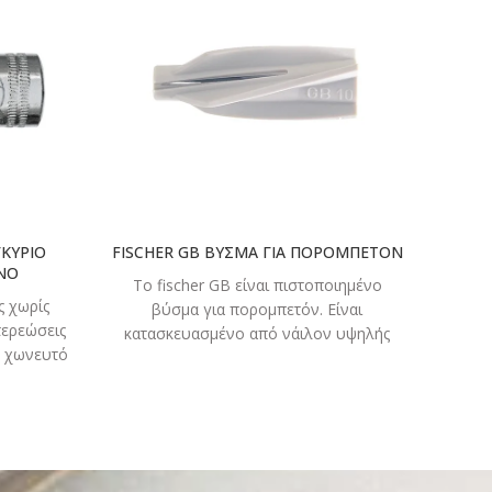
ΣΤΕ
ΔΙΑΒΑΣΤΕ
ΤΕΡΑ
ΠΕΡΙΣΣΟΤΕΡΑ
ΓΚΥΡΙΟ
FISCHER GB ΒΥΣΜΑ ΓΙΑ ΠΟΡΟΜΠΕΤΟΝ
ΝΟ
ΤΟ
Το fischer GB είναι πιστοποιημένο
 χωρίς
βύσμα για πορομπετόν. Είναι
τερεώσεις
κατασκευασμένο από νάιλον υψηλής
ο χωνευτό
ποιότητας, καρφώνεται περιστροφικά
τερικό
μετά από προτρύπημα. Τα