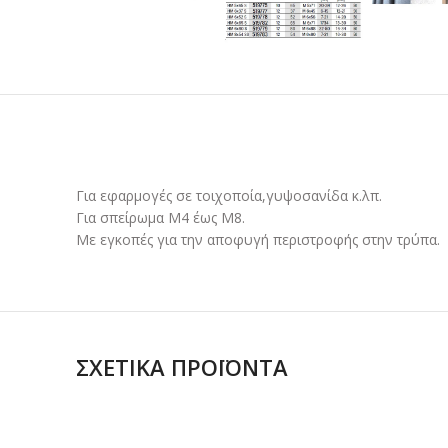
Για εφαρμογές σε τοιχοποία,γυψοσανίδα κ.λπ.
Για σπείρωμα Μ4 έως Μ8.
Με εγκοπές για την αποφυγή περιστροφής στην τρύπα.
ΣΧΕΤΙΚΆ ΠΡΟΪΌΝΤΑ