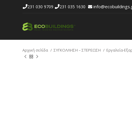
info@ecobuildings.
231 030 9709
231 035 1630
Αρχική σελίδα
ΣΥΓΚΟΛΛΗΣΗ – ΣΤΕΡΕΩΣΗ
Εργαλεία-Εξα