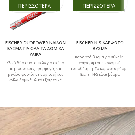
ΠΕΡΙΣΣΟΤΕΡΑ
ΠΕΡΙΣΣΟΤΕΡΑ
FISCHER DUOPOWER ΝΑΪΛΟΝ
FISCHER N-S ΚΑΡΦΩΤΟ
ΒΥΣΜΑ ΓΙΑ ΟΛΑ ΤΑ ΔΟΜΙΚΑ
ΒΥΣΜΑ
ΥΛΙΚΑ
Καρφωτό βύσμα για εύκολη,
Υλικό δύο συστατικών για ακόμα
γρήγορη και οικονομική
περισσότερες εφαρμογές και
τοποθέτηση. Το καρφωτό βύσμα
μεγάλα φορτία σε συμπαγή και
fischer N-S είναι βύσμα
κοίλα δομικά υλικά Εξαιρετικά
κατασκευασμένο από υψηλής
ευέλικτο στη χρήση:
ποιότητας νάιλον