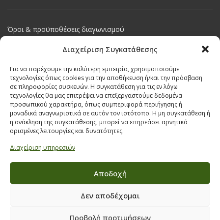
Όροι & προϋποθέσεις διαγωνισμού
ΣΤΟΙΧΕΙΑ ΕΠΙΚΟΙΝΩΝΙΑΣ
Διαχείριση Συγκατάθεσης
Παπαναστασίου 209,
Για να παρέχουμε την καλύτερη εμπειρία, χρησιμοποιούμε
Θεσσαλονίκη, ΤΚ 542 50
τεχνολογίες όπως cookies για την αποθήκευση ή/και την πρόσβαση
σε πληροφορίες συσκευών. Η συγκατάθεση για τις εν λόγω
Τηλ:
231 030 9709
,
231 035 1630
τεχνολογίες θα μας επιτρέψει να επεξεργαστούμε δεδομένα
Email:
info@ecobuildings.gr
προσωπικού χαρακτήρα, όπως συμπεριφορά περιήγησης ή
μοναδικά αναγνωριστικά σε αυτόν τον ιστότοπο. Η μη συγκατάθεση ή
Email:
eshop@ecobuildings.gr
η ανάκληση της συγκατάθεσης, μπορεί να επηρεάσει αρνητικά
ορισμένες λειτουργίες και δυνατότητες.
ΟΡΟΙ ΧΡΗΣΗΣ
ΠΟΛΙΤΙΚΗ ΑΠΟΡΡΗΤΟΥ
Διαχείριση υπηρεσιών
ΒΡΕΙΤΕ ΜΑΣ ΣΤΟ ΧΑΡΤΗ
Αποδοχή
Δεν αποδέχομαι
Προβολή προτιμήσεων