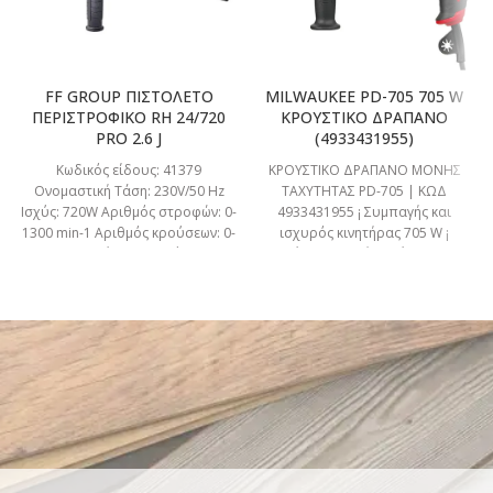
FF GROUP ΠΙΣΤΟΛΕΤΟ
MILWAUKEE PD-705 705 W
ΠΕΡΙΣΤΡΟΦΙΚΟ RH 24/720
ΚΡΟΥΣΤΙΚΟ ΔΡΑΠΑΝΟ
PRO 2.6 J
(4933431955)
Κωδικός είδους: 41379
ΚΡΟΥΣΤΙΚΟ ΔΡΑΠΑΝΟ ΜΟΝΗΣ
Ονομαστική Τάση: 230V/50 Hz
ΤΑΧΥΤΗΤΑΣ PD-705 | KΩΔ
Ισχύς: 720W Αριθμός στροφών: 0-
4933431955 ¡ Συμπαγής και
1300 min-1 Αριθμός κρούσεων: 0-
ισχυρός κινητήρας 705 W ¡
4500min-1 Ενέργεια κρούσης: 2,6 J
Μέγιστη Ροπή στρέψης 15