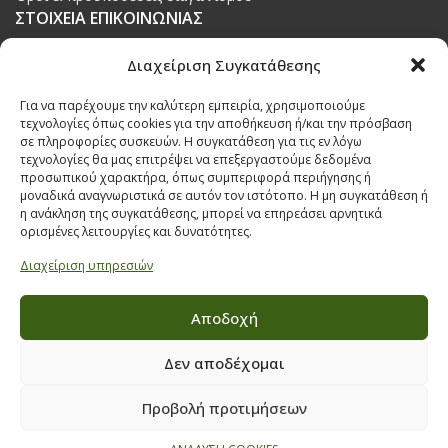
ΣΤΟΙΧΕΙΑ ΕΠΙΚΟΙΝΩΝΙΑΣ
Παπαναστασίου 209,
Διαχείριση Συγκατάθεσης
Θεσσαλονίκη, ΤΚ 542 50
Για να παρέχουμε την καλύτερη εμπειρία, χρησιμοποιούμε
Τηλ:
231 030 9709
,
231 035 1630
τεχνολογίες όπως cookies για την αποθήκευση ή/και την πρόσβαση
σε πληροφορίες συσκευών. Η συγκατάθεση για τις εν λόγω
Email:
info@ecobuildings.gr
τεχνολογίες θα μας επιτρέψει να επεξεργαστούμε δεδομένα
Email:
eshop@ecobuildings.gr
προσωπικού χαρακτήρα, όπως συμπεριφορά περιήγησης ή
μοναδικά αναγνωριστικά σε αυτόν τον ιστότοπο. Η μη συγκατάθεση ή
ΟΡΟΙ ΧΡΗΣΗΣ
η ανάκληση της συγκατάθεσης, μπορεί να επηρεάσει αρνητικά
ΠΟΛΙΤΙΚΗ ΑΠΟΡΡΗΤΟΥ
ορισμένες λειτουργίες και δυνατότητες.
ΒΡΕΙΤΕ ΜΑΣ ΣΤΟ ΧΑΡΤΗ
Διαχείριση υπηρεσιών
Αποδοχή
Δεν αποδέχομαι
Προβολή προτιμήσεων