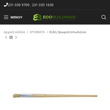
231 030 9709
231 035 1630
,
ΜΕΝΟΎ
Αρχική σελίδα
ΧΡΩΜΑΤΑ
Είδη Χρωματοπωλείου