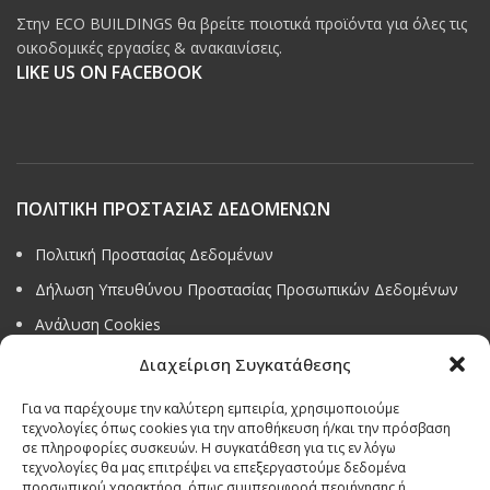
Στην ECO BUILDINGS θα βρείτε ποιοτικά προϊόντα για όλες τις
οικοδομικές εργασίες & ανακαινίσεις.
LIKE US ON FACEBOOK
ΠΟΛΙΤΙΚΗ ΠΡΟΣΤΑΣΙΑΣ ΔΕΔΟΜΕΝΩΝ
Πολιτική Προστασίας Δεδομένων
Δήλωση Υπευθύνου Προστασίας Προσωπικών Δεδομένων
Ανάλυση Cookies
Διαχείριση Συγκατάθεσης
Για να παρέχουμε την καλύτερη εμπειρία, χρησιμοποιούμε
τεχνολογίες όπως cookies για την αποθήκευση ή/και την πρόσβαση
Όροι & προϋποθέσεις διαγωνισμού
σε πληροφορίες συσκευών. Η συγκατάθεση για τις εν λόγω
ΣΤΟΙΧΕΙΑ ΕΠΙΚΟΙΝΩΝΙΑΣ
τεχνολογίες θα μας επιτρέψει να επεξεργαστούμε δεδομένα
προσωπικού χαρακτήρα, όπως συμπεριφορά περιήγησης ή