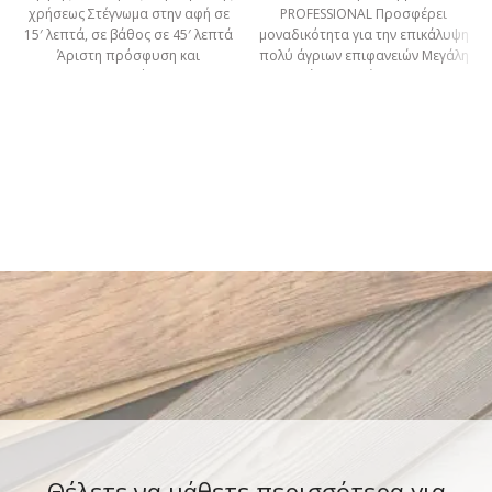
χρήσεως Στέγνωμα στην αφή σε
PROFESSIONAL Προσφέρει
15′ λεπτά, σε βάθος σε 45′ λεπτά
μοναδικότητα για την επικάλυψη
Άριστη πρόσφυση και
πολύ άγριων επιφανειών Μεγάλη
καλυπτικότητα
συγκράτηση χρώματος για την
καλύτερη διείσδυση
Θέλετε να μάθετε περισσότερα για