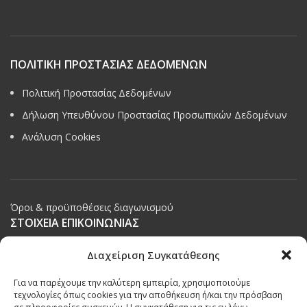
ΠΟΛΙΤΙΚΗ ΠΡΟΣΤΑΣΙΑΣ ΔΕΔΟΜΕΝΩΝ
Πολιτική Προστασίας Δεδομένων
Δήλωση Υπευθύνου Προστασίας Προσωπικών Δεδομένων
Ανάλυση Cookies
Όροι & προϋποθέσεις διαγωνισμού
ΣΤΟΙΧΕΙΑ ΕΠΙΚΟΙΝΩΝΙΑΣ
Παπαναστασίου 209,
Διαχείριση Συγκατάθεσης
Θεσσαλονίκη, ΤΚ 542 50
Για να παρέχουμε την καλύτερη εμπειρία, χρησιμοποιούμε
Τηλ:
231 030 9709
,
231 035 1630
τεχνολογίες όπως cookies για την αποθήκευση ή/και την πρόσβαση