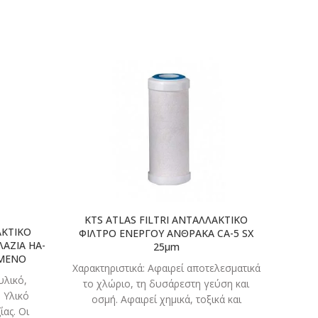
ΣΤΕ
ΔΙΑΒΑΣΤΕ
ΤΕΡΑ
ΠΕΡΙΣΣΟΤΕΡΑ
KTS ATLAS FILTRI ΑΝΤΑΛΛΑΚΤΙΚΟ
ΑΚΤΙΚΟ
KT
ΦΙΛΤΡΟ ΕΝΕΡΓΟΥ ΑΝΘΡΑΚΑ CA-5 SX
ΑΖΙΑ HA-
SEN
25μm
ΟΜΕΝO
Χαρακτηριστικά: Αφαιρεί αποτελεσματικά
υλικό,
Χ
το χλώριο, τη δυσάρεστη γεύση και
 Υλικό
λει
οσμή. Αφαιρεί χημικά, τοξικά και
ίας. Οι
θερμο
φυτοφάρμακα. Αφαιρεί τα αιωρούμενα