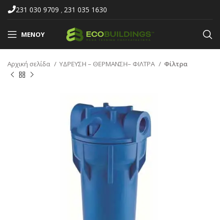
231 030 9709
231 035 1630
,
ΜΕΝΟΎ
Αρχική σελίδα
ΥΔΡΕΥΣΗ – ΘΕΡΜΑΝΣΗ– ΦΙΛΤΡΑ
Φίλτρα