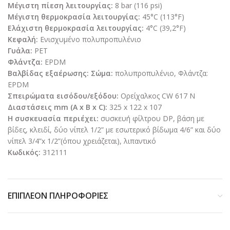
Μέγιστη πίεση λειτουργίας:
8 bar (116 psi)
Μέγιστη θερμοκρασία λειτουργίας:
45°C (113°F)
Ελάχιστη θερμοκρασία λειτουργίας:
4°C (39,2°F)
Κεφαλή:
Ενισχυμένο πολυπροπυλένιο
Γυάλα:
PET
Φλάντζα:
EPDM
Βαλβίδας εξαέρωσης:
Σώμα:
πολυπροπυλένιο, Φλάντζα:
EPDM
Σπειρώματα εισόδου/εξόδου:
Ορείχαλκος CW 617 N
Διαστάσεις mm (A x B x C):
325 x 122 x 107
Η συσκευασία περιέχει:
συσκευή φίλτρου DP, βάση με
βίδες, κλειδί, δύο νίπελ 1/2” με εσωτερικό βίδωμα 4/6” και δύο
νίπελ 3/4”x 1/2”(όπου χρειάζεται), λιπαντικό
Κωδικός:
312111
ΕΠΙΠΛΈΟΝ ΠΛΗΡΟΦΟΡΊΕΣ