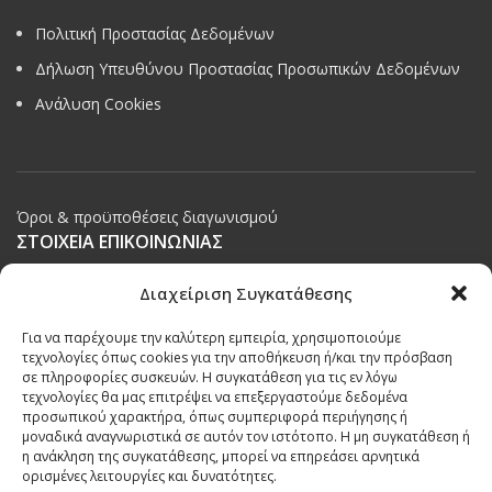
Πολιτική Προστασίας Δεδομένων
Δήλωση Υπευθύνου Προστασίας Προσωπικών Δεδομένων
Ανάλυση Cookies
Όροι & προϋποθέσεις διαγωνισμού
ΣΤΟΙΧΕΙΑ ΕΠΙΚΟΙΝΩΝΙΑΣ
Παπαναστασίου 209,
Διαχείριση Συγκατάθεσης
Θεσσαλονίκη, ΤΚ 542 50
Για να παρέχουμε την καλύτερη εμπειρία, χρησιμοποιούμε
Τηλ:
231 030 9709
,
231 035 1630
τεχνολογίες όπως cookies για την αποθήκευση ή/και την πρόσβαση
σε πληροφορίες συσκευών. Η συγκατάθεση για τις εν λόγω
Email:
info@ecobuildings.gr
τεχνολογίες θα μας επιτρέψει να επεξεργαστούμε δεδομένα
Email:
eshop@ecobuildings.gr
προσωπικού χαρακτήρα, όπως συμπεριφορά περιήγησης ή
μοναδικά αναγνωριστικά σε αυτόν τον ιστότοπο. Η μη συγκατάθεση ή
ΟΡΟΙ ΧΡΗΣΗΣ
η ανάκληση της συγκατάθεσης, μπορεί να επηρεάσει αρνητικά
ΠΟΛΙΤΙΚΗ ΑΠΟΡΡΗΤΟΥ
ορισμένες λειτουργίες και δυνατότητες.