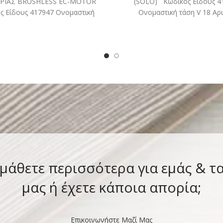
ΡΙΑΣ BRUSHLESS EC-MOTOR
(SOLO) Κωδικός Είδους 4
ς Είδους 417947 Ονομαστική
Ονομαστική τάση V 18 Αρ
 18 Μέγιστη διάμετρος δίσκου
στροφών χωρίς φορτίο min-
mm 125
 μάθετε περισσότερα για εμάς & τ
μας ή έχετε κάποια απορία;
Επικοινωνήστε Μαζί Μας