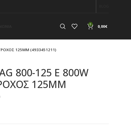
BLOG
0
ΙΝΩΝΙΑ
0,00
€
ΤΡΟΧΟΣ 125ΜΜ (4933451211)
G 800-125 E 800W
ΡΟΧΟΣ 125ΜΜ
)
α