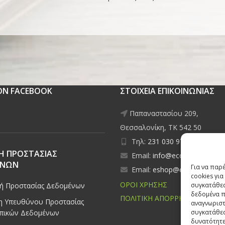
 ON FACEBOOK
ΣΤΟΙΧΕΙΑ ΕΠΙΚΟΙΝΩΝΙΑΣ
Παπαναστασίου 209,
Θεσσαλονίκη, ΤΚ 542 50
Τηλ:
231 030 9709
,
231 035
Η ΠΡΟΣΤΑΣΙΑΣ
Email:
info@ecobuildings.gr
ΕΝΩΝ
Για να παρ
Email:
eshop@ecobuildings.g
cookies γι
ΟΡΟΙ ΧΡΗΣΗΣ
κή Προστασίας Δεδομένων
συγκατάθεσ
δεδομένα π
ΠΟΛΙΤΙΚΗ ΑΠΟΡΡΗΤΟΥ
 Υπευθύνου Προστασίας
αναγνωριστ
πικών Δεδομένων
συγκατάθεσ
δυνατότητε