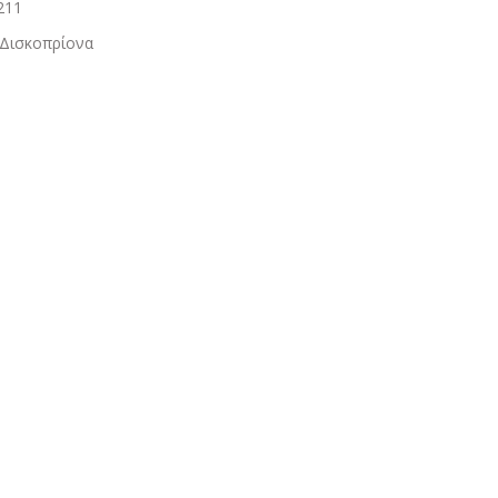
211
 Δισκοπρίονα