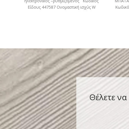
ηλεκτρονικός –ρυθμιζόμενος Κωδικός
ΜΠΑΤΑ
Είδους 447587 Ονομαστική ισχύς W
Κωδικό
1.400 Αριθμός στροφών χωρίς φορτίο
τάση V
min-1
Θέλετε να