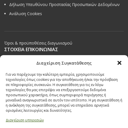
Δήλωση Υπευθύνου Προστασίας Προσωπικών Δεδομένων
Ανάλυση Cookies
Όροι & προϋποθέσεις διαγωνισμού
ΣΤΟΙΧΕΙΑ ΕΠΙΚΟΙΝΩΝΙΑΣ
Παπαναστασίου 209,
Διαχείριση Συγκατάθεσης
Θεσσαλονίκη, ΤΚ 542 50
Για να παρέχουμε την καλύτερη εμπειρία, χρησιμοποιούμε
Τηλ:
231 030 9709
,
231 035 1630
τεχνολογίες όπως cookies για την αποθήκευση ή/και την πρόσβαση
σε πληροφορίες συσκευών. Η συγκατάθεση για τις εν λόγω
Email:
info@ecobuildings.gr
τεχνολογίες θα μας επιτρέψει να επεξεργαστούμε δεδομένα
Email:
eshop@ecobuildings.gr
προσωπικού χαρακτήρα, όπως συμπεριφορά περιήγησης ή
μοναδικά αναγνωριστικά σε αυτόν τον ιστότοπο. Η μη συγκατάθεση ή
ΟΡΟΙ ΧΡΗΣΗΣ
η ανάκληση της συγκατάθεσης, μπορεί να επηρεάσει αρνητικά
ΠΟΛΙΤΙΚΗ ΑΠΟΡΡΗΤΟΥ
ορισμένες λειτουργίες και δυνατότητες.
ΒΡΕΙΤΕ ΜΑΣ ΣΤΟ ΧΑΡΤΗ
Διαχείριση υπηρεσιών