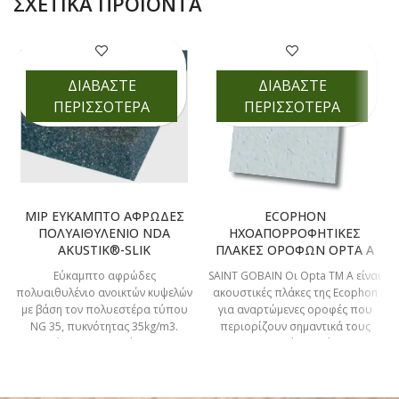
ΣΧΕΤΙΚΆ ΠΡΟΪΌΝΤΑ
ΔΙΑΒΑΣΤΕ
ΔΙΑΒΑΣΤΕ
ΠΕΡΙΣΣΟΤΕΡΑ
ΠΕΡΙΣΣΟΤΕΡΑ
MIP ΕΥΚΑΜΠΤΟ ΑΦΡΩΔΕΣ
ECOPHON
ΠΟΛΥΑΙΘΥΛΕΝΙΟ NDA
ΗΧΟΑΠΟΡΡΟΦΗΤΙΚΕΣ
AKUSTIK®-SLIK
ΠΛΑΚΕΣ ΟΡΟΦΩΝ OPTA A
Εύκαμπτο αφρώδες
SAINT GOBAIN Οι Οpta TM A είναι
πολυαιθυλένιο ανοικτών κυψελών
ακουστικές πλάκες της Εcophon
με βάση τον πολυεστέρα τύπου
για αναρτώμενες οροφές που
NG 35, πυκνότητας 35kg/m3.
περιορίζουν σημαντικά τους
Συστήνεται ανεπιφύλακτα σε
ενοχλητικούς θορύβους
εφαρμογές ηχοαπορρόφησης.
Έχει