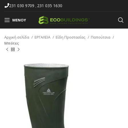
231 030 9709
231 035 1630
,
ΜΕΝΟΎ
Αρχική σελίδα
ΕΡΓΑΛΕΙΑ
Είδη Προστασίας
Παπούτσια
Μπότες