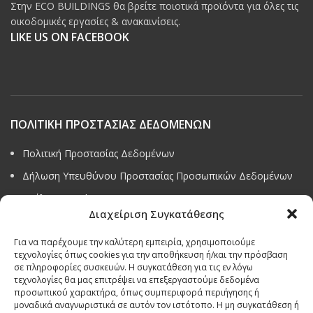
Στην ECO BUILDINGS θα βρείτε ποιοτικά προϊόντα για όλες τις
οικοδομικές εργασίες & ανακαινίσεις.
LIKE US ON FACEBOOK
ΠΟΛΙΤΙΚΗ ΠΡΟΣΤΑΣΙΑΣ ΔΕΔΟΜΕΝΩΝ
Πολιτική Προστασίας Δεδομένων
Δήλωση Υπευθύνου Προστασίας Προσωπικών Δεδομένων
Ανάλυση Cookies
Διαχείριση Συγκατάθεσης
Για να παρέχουμε την καλύτερη εμπειρία, χρησιμοποιούμε
τεχνολογίες όπως cookies για την αποθήκευση ή/και την πρόσβαση
σε πληροφορίες συσκευών. Η συγκατάθεση για τις εν λόγω
Όροι & προϋποθέσεις διαγωνισμού
τεχνολογίες θα μας επιτρέψει να επεξεργαστούμε δεδομένα
ΣΤΟΙΧΕΙΑ ΕΠΙΚΟΙΝΩΝΙΑΣ
προσωπικού χαρακτήρα, όπως συμπεριφορά περιήγησης ή
μοναδικά αναγνωριστικά σε αυτόν τον ιστότοπο. Η μη συγκατάθεση ή