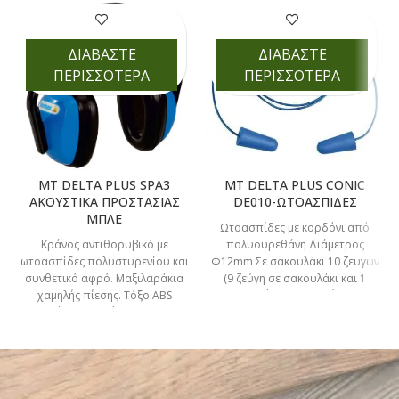
ΔΙΑΒΑΣΤΕ
ΔΙΑΒΑΣΤΕ
ΠΕΡΙΣΣΟΤΕΡΑ
ΠΕΡΙΣΣΟΤΕΡΑ
MT DELTA PLUS SPA3
MT DELTA PLUS CONIC
ΑΚΟΥΣΤΙΚΑ ΠΡΟΣΤΑΣΙΑΣ
DE010-ΩΤΟΑΣΠΙΔΕΣ
ΜΠΛΕ
Ωτοασπίδες με κορδόνι από
Κράνος αντιθορυβικό με
πολυουρεθάνη Διάμετρος
ωτοασπίδες πολυστυρενίου και
Φ12mm Σε σακουλάκι 10 ζευγών
συνθετικό αφρό. Μαξιλαράκια
(9 ζεύγη σε σακουλάκι και 1
χαμηλής πίεσης. Τόξο ABS
ζεύγος σε κουτί)
ρυθμιζόμενος σε ύψος. ΚΩΔΙΚΟΣ
16-314-000