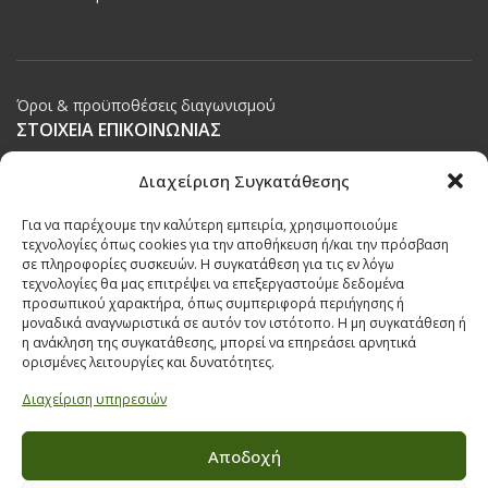
Όροι & προϋποθέσεις διαγωνισμού
ΣΤΟΙΧΕΙΑ ΕΠΙΚΟΙΝΩΝΙΑΣ
Παπαναστασίου 209,
Διαχείριση Συγκατάθεσης
Θεσσαλονίκη, ΤΚ 542 50
Για να παρέχουμε την καλύτερη εμπειρία, χρησιμοποιούμε
Τηλ:
231 030 9709
,
231 035 1630
τεχνολογίες όπως cookies για την αποθήκευση ή/και την πρόσβαση
σε πληροφορίες συσκευών. Η συγκατάθεση για τις εν λόγω
Email:
info@ecobuildings.gr
τεχνολογίες θα μας επιτρέψει να επεξεργαστούμε δεδομένα
Email:
eshop@ecobuildings.gr
προσωπικού χαρακτήρα, όπως συμπεριφορά περιήγησης ή
μοναδικά αναγνωριστικά σε αυτόν τον ιστότοπο. Η μη συγκατάθεση ή
ΟΡΟΙ ΧΡΗΣΗΣ
η ανάκληση της συγκατάθεσης, μπορεί να επηρεάσει αρνητικά
ΠΟΛΙΤΙΚΗ ΑΠΟΡΡΗΤΟΥ
ορισμένες λειτουργίες και δυνατότητες.
ΒΡΕΙΤΕ ΜΑΣ ΣΤΟ ΧΑΡΤΗ
Διαχείριση υπηρεσιών
Αποδοχή