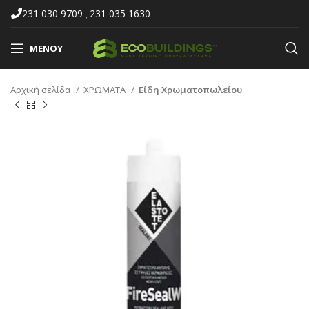
231 030 9709
231 035 1630
,
ΜΕΝΟΎ
Αρχική σελίδα
ΧΡΩΜΑΤΑ
Είδη Χρωματοπωλείου