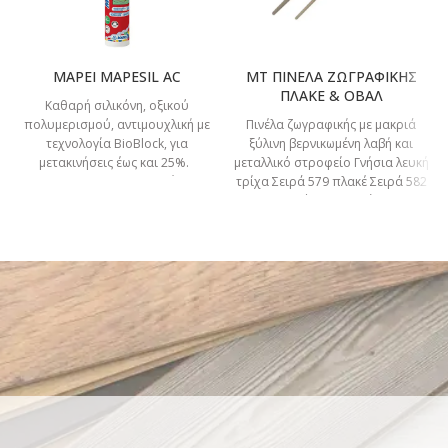
MAPEI MAPESIL AC
MT ΠΙΝΕΛΑ ΖΩΓΡΑΦΙΚΗΣ
ΠΛΑΚΕ & ΟΒΑΛ
Καθαρή σιλικόνη, οξικού
πολυμερισμού, αντιμουχλική με
Πινέλα ζωγραφικής με μακριά
τεχνολογία BioBlock, για
ξύλινη βερνικωμένη λαβή και
μετακινήσεις έως και 25%.
μεταλλικό στροφείο Γνήσια λευκή
ΤΕΧΝΙΚΑ ΣΤΟΙΧΕΙΑ Μετακίνηση
τρίχα Σειρά 579 πλακέ Σειρά 582
λειτουργίας: 25%. Μέτρο
στρόγγυλο (οβάλ)