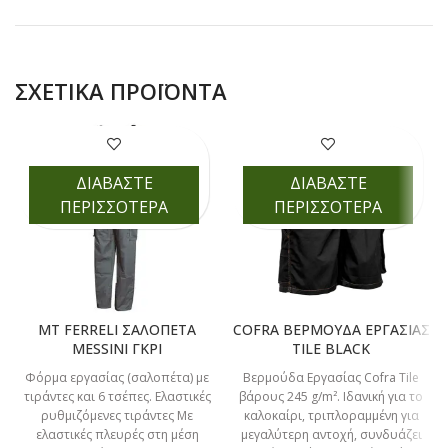
ΣΧΕΤΙΚΆ ΠΡΟΪΌΝΤΑ
ΔΙΑΒΑΣΤΕ
ΔΙΑΒΑΣΤΕ
ΠΕΡΙΣΣΟΤΕΡΑ
ΠΕΡΙΣΣΟΤΕΡΑ
MT FERRELI ΣΑΛΟΠΕΤΑ
COFRA ΒΕΡΜΟΥΔΑ ΕΡΓΑΣΙΑΣ
MESSINI ΓΚΡΙ
TILE BLACK
Φόρμα εργασίας (σαλοπέτα) με
Βερμούδα Εργασίας Cofra Tile
τιράντες και 6 τσέπες. Ελαστικές
βάρους 245 g/m². Ιδανική για το
ρυθμιζόμενες τιράντες Με
καλοκαίρι, τριπλοραμμένη για
ελαστικές πλευρές στη μέση
μεγαλύτερη αντοχή, συνδυάζει