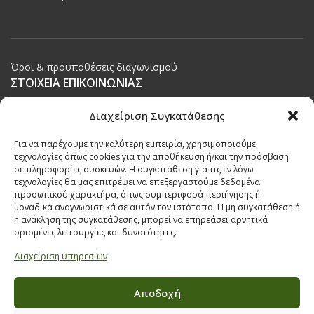
Όροι & προϋποθέσεις διαγωνισμού
ΣΤΟΙΧΕΙΑ ΕΠΙΚΟΙΝΩΝΙΑΣ
Παπαναστασίου 209,
Διαχείριση Συγκατάθεσης
Θεσσαλονίκη, ΤΚ 542 50
Για να παρέχουμε την καλύτερη εμπειρία, χρησιμοποιούμε
Τηλ:
231 030 9709
,
231 035 1630
τεχνολογίες όπως cookies για την αποθήκευση ή/και την πρόσβαση
σε πληροφορίες συσκευών. Η συγκατάθεση για τις εν λόγω
Email:
info@ecobuildings.gr
τεχνολογίες θα μας επιτρέψει να επεξεργαστούμε δεδομένα
Email:
eshop@ecobuildings.gr
προσωπικού χαρακτήρα, όπως συμπεριφορά περιήγησης ή
μοναδικά αναγνωριστικά σε αυτόν τον ιστότοπο. Η μη συγκατάθεση ή
ΟΡΟΙ ΧΡΗΣΗΣ
η ανάκληση της συγκατάθεσης, μπορεί να επηρεάσει αρνητικά
ΠΟΛΙΤΙΚΗ ΑΠΟΡΡΗΤΟΥ
ορισμένες λειτουργίες και δυνατότητες.
ΒΡΕΙΤΕ ΜΑΣ ΣΤΟ ΧΑΡΤΗ
Διαχείριση υπηρεσιών
Αποδοχή