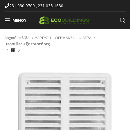
231 030 9709
231 035 1630
,
ΜΕΝΟΎ
Αρχική σελίδα
ΥΔΡΕΥΣΗ – ΘΕΡΜΑΝΣΗ– ΦΙΛΤΡΑ
Περσίδες-Εξαεριστήρες