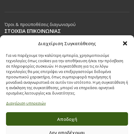
Όροι & προϋποθέσεις διαγωνισμού
ΣΤΟΙΧΕΙΑ ΕΠΙΚΟΙΝΩΝΙΑΣ
Διαχείριση Συγκατάθεσης
Παπαναστασίου 209,
Θεσσαλονίκη, ΤΚ 542 50
Για να παρέχουμε την καλύτερη εμπειρία, χρησιμοποιούμε
τεχνολογίες όπως cookies για την αποθήκευση ή/και την πρόσβαση
Τηλ:
231 030 9709
,
231 035 1630
σε πληροφορίες συσκευών. Η συγκατάθεση για τις εν λόγω
Email:
info@ecobuildings.gr
τεχνολογίες θα μας επιτρέψει να επεξεργαστούμε δεδομένα
προσωπικού χαρακτήρα, όπως συμπεριφορά περιήγησης ή
Email:
eshop@ecobuildings.gr
μοναδικά αναγνωριστικά σε αυτόν τον ιστότοπο. Η μη συγκατάθεση ή
ΟΡΟΙ ΧΡΗΣΗΣ
η ανάκληση της συγκατάθεσης, μπορεί να επηρεάσει αρνητικά
ορισμένες λειτουργίες και δυνατότητες.
ΠΟΛΙΤΙΚΗ ΑΠΟΡΡΗΤΟΥ
ΒΡΕΙΤΕ ΜΑΣ ΣΤΟ ΧΑΡΤΗ
Διαχείριση υπηρεσιών
Αποδοχή
Δεν αποδέχομαι