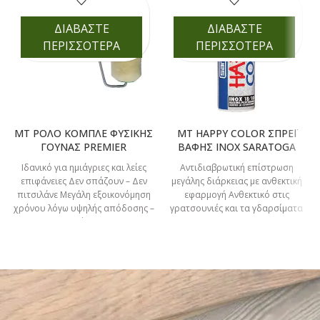
ΔΙΑΒΑΣΤΕ
ΔΙΑΒΑΣΤΕ
ΠΕΡΙΣΣΟΤΕΡΑ
ΠΕΡΙΣΣΟΤΕΡΑ
MT ΡΟΛΟ ΚΟΜΠΛΕ ΦΥΣΙΚΗΣ
MT HAPPY COLOR ΣΠΡΕΪ
ΓΟΥΝΑΣ PREMIER
ΒΑΦΗΣ INOX SARATOGA
Ιδανικό για ημιάγριες και λείες
Αντιδιαβρωτική επίστρωση
επιφάνειες Δεν σπάζουν – Δεν
μεγάλης διάρκειας με ανθεκτική
πιτσιλάνε Μεγάλη εξοικονόμηση
εφαρμογή Ανθεκτικό στις
χρόνου λόγω υψηλής απόδοσης –
γρατσουνιές και τα γδαρσίματα
καλυπτικότητας Ένα
ΚΩΔΙΚΟΣ 88-171-001 ΑΣΗΜΙ
ΣΥΣΚΕΥΑΣΙΑ 400ml