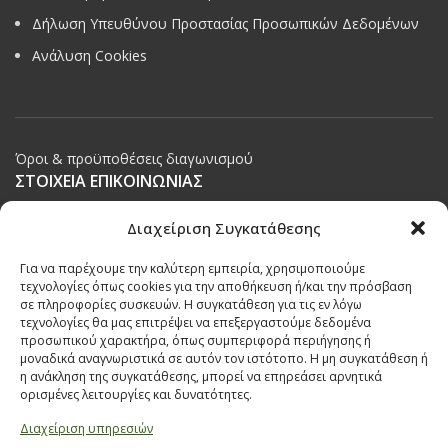
Δήλωση Υπευθύνου Προστασίας Προσωπικών Δεδομένων
Ανάλυση Cookies
Όροι & προϋποθέσεις διαγωνισμού
ΣΤΟΙΧΕΙΑ ΕΠΙΚΟΙΝΩΝΙΑΣ
Παπαναστασίου 209,
Διαχείριση Συγκατάθεσης
Θεσσαλονίκη, ΤΚ 542 50
Για να παρέχουμε την καλύτερη εμπειρία, χρησιμοποιούμε
Τηλ:
231 030 9709
,
231 035 1630
τεχνολογίες όπως cookies για την αποθήκευση ή/και την πρόσβαση
σε πληροφορίες συσκευών. Η συγκατάθεση για τις εν λόγω
Email:
info@ecobuildings.gr
τεχνολογίες θα μας επιτρέψει να επεξεργαστούμε δεδομένα
Email:
eshop@ecobuildings.gr
προσωπικού χαρακτήρα, όπως συμπεριφορά περιήγησης ή
μοναδικά αναγνωριστικά σε αυτόν τον ιστότοπο. Η μη συγκατάθεση ή
ΟΡΟΙ ΧΡΗΣΗΣ
η ανάκληση της συγκατάθεσης, μπορεί να επηρεάσει αρνητικά
ΠΟΛΙΤΙΚΗ ΑΠΟΡΡΗΤΟΥ
ορισμένες λειτουργίες και δυνατότητες.
ΒΡΕΙΤΕ ΜΑΣ ΣΤΟ ΧΑΡΤΗ
Διαχείριση υπηρεσιών