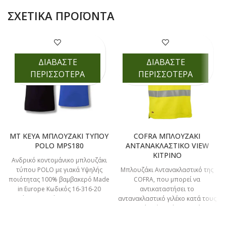
ΣΧΕΤΙΚΆ ΠΡΟΪΌΝΤΑ
ΔΙΑΒΑΣΤΕ
ΔΙΑΒΑΣΤΕ
ΠΕΡΙΣΣΟΤΕΡΑ
ΠΕΡΙΣΣΟΤΕΡΑ
MT KEYA ΜΠΛΟΥΖΑΚΙ ΤΥΠΟΥ
COFRA ΜΠΛΟΥΖΑΚΙ
POLO MPS180
ΑΝΤΑΝΑΚΛΑΣΤΙΚΟ VIEW
ΚΙΤΡΙΝΟ
Ανδρικό κοντομάνικο μπλουζάκι
τύπου POLO με γιακά Υψηλής
Μπλουζάκι Αντανακλαστικό της
ποιότητας 100% βαμβακερό Made
COFRA, που μπορεί να
in Europe Κωδικός 16-316-20
αντικαταστήσει το
Μαύρο Κωδικός 16-316-21 Μπλε
αντανακλαστικό γιλέκο κατά τους
θερινούς μήνες, όπου η ζέστη
είναι ανεπιθύμητη.