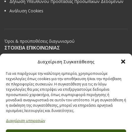
Δήλωση Υπευθύνου Προστασίας Προσωπικών Δεδομένων
Ανάλυση Cookies
Όροι & προϋποθέσεις διαγωνισμού
ΣΤΟΙΧΕΙΑ ΕΠΙΚΟΙΝΩΝΙΑΣ
Παπαναστασίου 209,
Διαχείριση Συγκατάθεσης
Θεσσαλονίκη, ΤΚ 542 50
Για να παρέχουμε την καλύτερη εμπειρία, χρησιμοποιούμε
Τηλ:
231 030 9709
,
231 035 1630
τεχνολογίες όπως cookies για την αποθήκευση ή/και την πρόσβαση
σε πληροφορίες συσκευών. Η συγκατάθεση για τις εν λόγω
Email:
info@ecobuildings.gr
τεχνολογίες θα μας επιτρέψει να επεξεργαστούμε δεδομένα
Email:
eshop@ecobuildings.gr
προσωπικού χαρακτήρα, όπως συμπεριφορά περιήγησης ή
μοναδικά αναγνωριστικά σε αυτόν τον ιστότοπο. Η μη συγκατάθεση ή
ΟΡΟΙ ΧΡΗΣΗΣ
η ανάκληση της συγκατάθεσης, μπορεί να επηρεάσει αρνητικά
ΠΟΛΙΤΙΚΗ ΑΠΟΡΡΗΤΟΥ
ορισμένες λειτουργίες και δυνατότητες.
ΒΡΕΙΤΕ ΜΑΣ ΣΤΟ ΧΑΡΤΗ
Διαχείριση υπηρεσιών