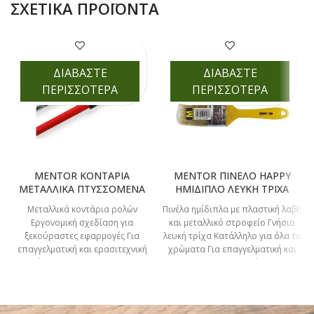
ΣΧΕΤΙΚΆ ΠΡΟΪΌΝΤΑ
ΔΙΑΒΑΣΤΕ
ΔΙΑΒΑΣΤΕ
ΠΕΡΙΣΣΟΤΕΡΑ
ΠΕΡΙΣΣΟΤΕΡΑ
MENTOR ΚΟΝΤΑΡΙΑ
MENTOR ΠΙΝΕΛΟ HAPPY
ΜΕΤΑΛΛΙΚΑ ΠΤΥΣΣΟΜΕΝΑ
ΗΜΙΔΙΠΛΟ ΛΕΥΚΗ ΤΡΙΧΑ
Μεταλλικά κοντάρια ρολών
Πινέλα ημίδιπλα με πλαστική λαβή
Εργονομική σχεδίαση για
και μεταλλικό στροφείο Γνήσια
ξεκούραστες εφαρμογές Για
λευκή τρίχα Κατάλληλο για όλα τα
επαγγελματική και ερασιτεχνική
χρώματα Για επαγγελματική και
χρήση ΚΩΔΙΚΟΣ 11-124-020
ερασιτεχνική
ΜΗΚΟΣ 2m ΚΩΔΙΚΟΣ 11-124-021
ΜΗΚΟΣ 3m