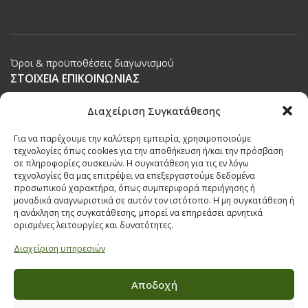
Όροι & προϋποθέσεις διαγωνισμού
ΣΤΟΙΧΕΙΑ ΕΠΙΚΟΙΝΩΝΙΑΣ
Παπαναστασίου 209,
Διαχείριση Συγκατάθεσης
Θεσσαλονίκη, ΤΚ 542 50
Για να παρέχουμε την καλύτερη εμπειρία, χρησιμοποιούμε
Τηλ:
231 030 9709
,
231 035 1630
τεχνολογίες όπως cookies για την αποθήκευση ή/και την πρόσβαση
σε πληροφορίες συσκευών. Η συγκατάθεση για τις εν λόγω
Email:
info@ecobuildings.gr
τεχνολογίες θα μας επιτρέψει να επεξεργαστούμε δεδομένα
Email:
eshop@ecobuildings.gr
προσωπικού χαρακτήρα, όπως συμπεριφορά περιήγησης ή
μοναδικά αναγνωριστικά σε αυτόν τον ιστότοπο. Η μη συγκατάθεση ή
ΟΡΟΙ ΧΡΗΣΗΣ
η ανάκληση της συγκατάθεσης, μπορεί να επηρεάσει αρνητικά
ΠΟΛΙΤΙΚΗ ΑΠΟΡΡΗΤΟΥ
ορισμένες λειτουργίες και δυνατότητες.
ΒΡΕΙΤΕ ΜΑΣ ΣΤΟ ΧΑΡΤΗ
Διαχείριση υπηρεσιών
Αποδοχή