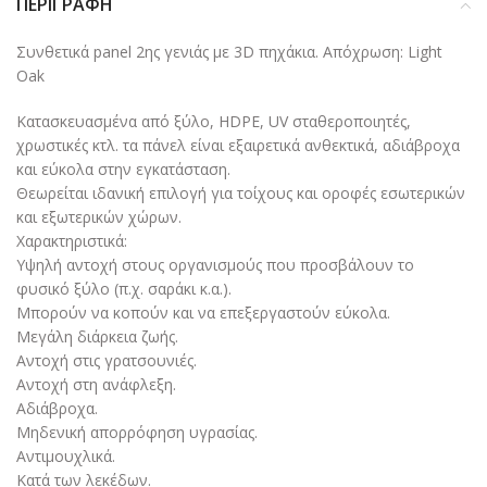
ΠΕΡΙΓΡΑΦΉ
Συνθετικά panel 2ης γενιάς με 3D πηχάκια. Απόχρωση: Light
Oak
Κατασκευασμένα από ξύλο, HDPE, UV σταθεροποιητές,
χρωστικές κτλ. τα πάνελ είναι εξαιρετικά ανθεκτικά, αδιάβροχα
και εύκολα στην εγκατάσταση.
Θεωρείται ιδανική επιλογή για τοίχους και οροφές εσωτερικών
και εξωτερικών χώρων.
Χαρακτηριστικά:
Υψηλή αντοχή στους οργανισμούς που προσβάλουν το
φυσικό ξύλο (π.χ. σαράκι κ.α.).
Μπορούν να κοπούν και να επεξεργαστούν εύκολα.
Μεγάλη διάρκεια ζωής.
Αντοχή στις γρατσουνιές.
Αντοχή στη ανάφλεξη.
Αδιάβροχα.
Μηδενική απορρόφηση υγρασίας.
Αντιμουχλικά.
Κατά των λεκέδων.