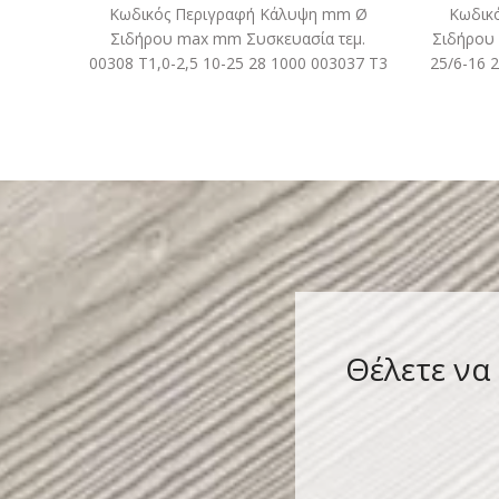
Κωδικός Περιγραφή Κάλυψη mm Ø
Κωδικ
Σιδήρου max mm Συσκευασία τεμ.
Σιδήρου
00308 Τ1,0-2,5 10-25 28 1000 003037 Τ3
25/6-16 
30 28 500
Θέλετε να