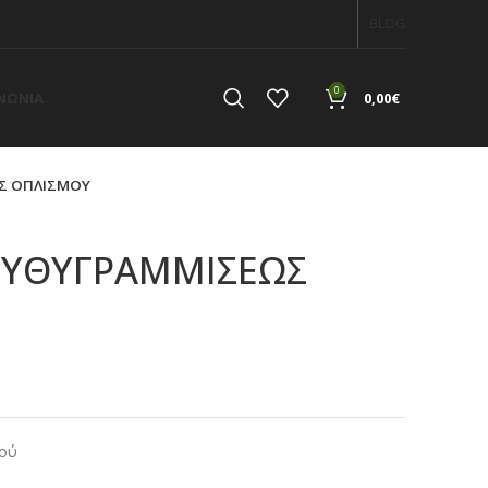
BLOG
0
ΙΝΩΝΙΑ
0,00
€
ΩΣ ΟΠΛΙΣΜΟΥ
 ΕΥΘΥΓΡΑΜΜΙΣΕΩΣ
α
μού