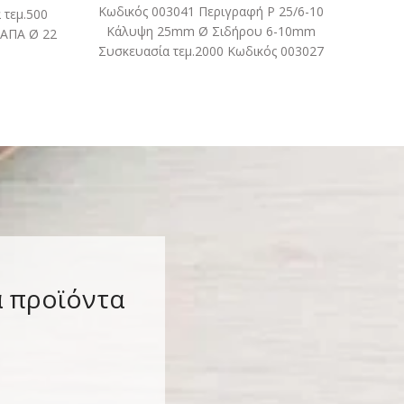
Κωδικός 003041 Περιγραφή P 25/6-10
τεμ.500
Σιδή
Κάλυψη 25mm Ø Σιδήρου 6-10mm
ΤΑΠΑ Ø 22
mm 2
Συσκευασία τεμ.2000 Κωδικός 003027
Περιγραφή P 60/4-18 Κάλυψη 60mm Ø
α προϊόντα