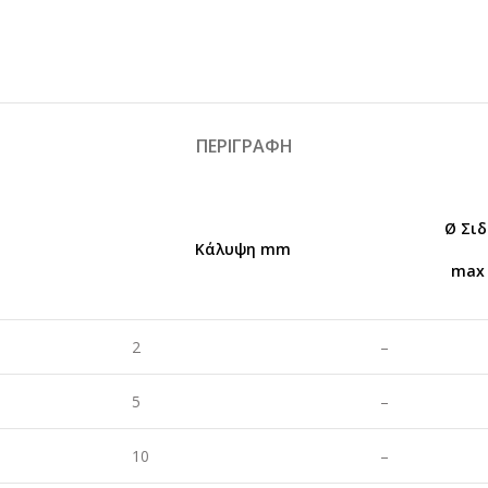
ΠΕΡΙΓΡΑΦΉ
Ø Σι
Κάλυψη mm
max
2
–
5
–
10
–