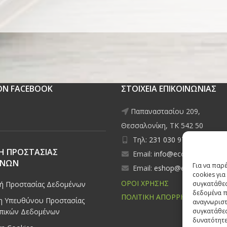
 ON FACEBOOK
ΣΤΟΙΧΕΙΑ ΕΠΙΚΟΙΝΩΝΙΑΣ
Παπαναστασίου 209,
Θεσσαλονίκη, ΤΚ 542 50
Τηλ:
231 030 9709
,
231 035
Η ΠΡΟΣΤΑΣΙΑΣ
Email:
info@ecobuildings.gr
ΕΝΩΝ
Για να παρ
Email:
eshop@ecobuildings.g
cookies γι
ΟΡΟΙ ΧΡΗΣΗΣ
συγκατάθεσ
κή Προστασίας Δεδομένων
δεδομένα π
ΠΟΛΙΤΙΚΗ ΑΠΟΡΡΗΤΟΥ
 Υπευθύνου Προστασίας
αναγνωριστ
συγκατάθεσ
πικών Δεδομένων
δυνατότητε