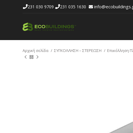
info@ecobuildings.
231 030 9709
231 035 1630
Αρχική σελίδα
ΣΥΓΚΟΛΛΗΣΗ – ΣΤΕΡΕΩΣΗ
Επικόλληση 