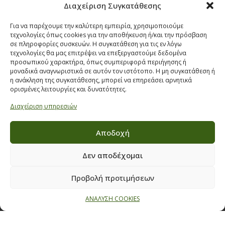
Διαχείριση Συγκατάθεσης
Όροι & προϋποθέσεις διαγωνισμού
ΣΤΟΙΧΕΙΑ ΕΠΙΚΟΙΝΩΝΙΑΣ
Για να παρέχουμε την καλύτερη εμπειρία, χρησιμοποιούμε
τεχνολογίες όπως cookies για την αποθήκευση ή/και την πρόσβαση
Παπαναστασίου 209,
σε πληροφορίες συσκευών. Η συγκατάθεση για τις εν λόγω
τεχνολογίες θα μας επιτρέψει να επεξεργαστούμε δεδομένα
Θεσσαλονίκη, ΤΚ 542 50
προσωπικού χαρακτήρα, όπως συμπεριφορά περιήγησης ή
Τηλ:
231 030 9709
,
231 035 1630
μοναδικά αναγνωριστικά σε αυτόν τον ιστότοπο. Η μη συγκατάθεση ή
η ανάκληση της συγκατάθεσης, μπορεί να επηρεάσει αρνητικά
Email:
info@ecobuildings.gr
ορισμένες λειτουργίες και δυνατότητες.
Email:
eshop@ecobuildings.gr
Διαχείριση υπηρεσιών
ΟΡΟΙ ΧΡΗΣΗΣ
ΠΟΛΙΤΙΚΗ ΑΠΟΡΡΗΤΟΥ
Αποδοχή
ΒΡΕΙΤΕ ΜΑΣ ΣΤΟ ΧΑΡΤΗ
Δεν αποδέχομαι
Προβολή προτιμήσεων
ΑΝΑΛΥΣΗ COOKIES