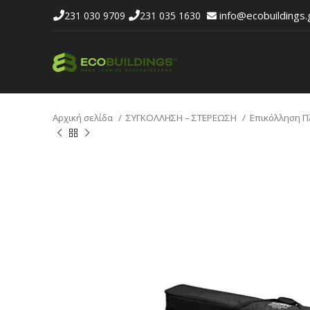
info@ecobuildings.
231 030 9709
231 035 1630
Αρχική σελίδα
ΣΥΓΚΟΛΛΗΣΗ – ΣΤΕΡΕΩΣΗ
Επικόλληση 