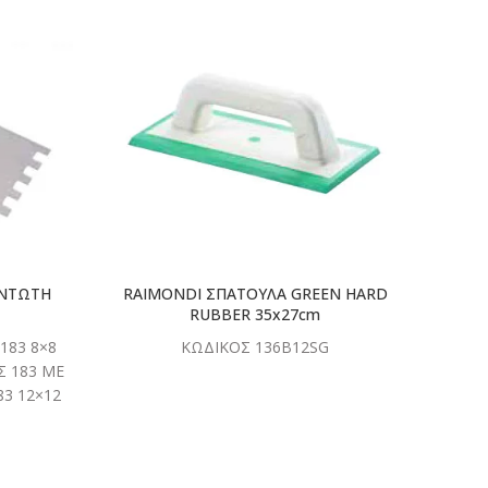
ΣΤΕ
ΔΙΑΒΑΣΤΕ
ΤΕΡΑ
ΠΕΡΙΣΣΟΤΕΡΑ
ΟΝΤΩΤΗ
RAIMONDI ΣΠΑΤΟΥΛΑ GREEN HARD
R
RUBBER 35x27cm
160
183 8×8
ΚΩΔΙΚΟΣ 136B12SG
ΚΩΔΙ
Σ 183 ΜΕ
3 12×12