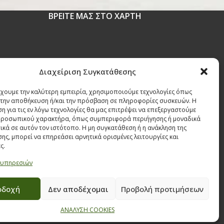
ΒΡΕΙΤΕ ΜΑΣ ΣΤΟ ΧΑΡΤΗ
 1630
Διαχείριση Συγκατάθεσης
έχουμε την καλύτερη εμπειρία, χρησιμοποιούμε τεχνολογίες όπως
r
α την αποθήκευση ή/και την πρόσβαση σε πληροφορίες συσκευών. Η
η για τις εν λόγω τεχνολογίες θα μας επιτρέψει να επεξεργαστούμε
ροσωπικού χαρακτήρα, όπως συμπεριφορά περιήγησης ή μοναδικά
ικά σε αυτόν τον ιστότοπο. Η μη συγκατάθεση ή η ανάκληση της
ης, μπορεί να επηρεάσει αρνητικά ορισμένες λειτουργίες και
ς.
 υπηρεσιών
οδοχή
Δεν αποδέχομαι
Προβολή προτιμήσεων
ΑΝΑΛΥΣΗ COOKIES