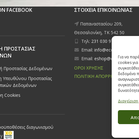
 ON FACEBOOK
ΣΤΟΙΧΕΙΑ ΕΠΙΚΟΙΝΩΝΙΑΣ
Παπαναστασίου 209,
Θεσσαλονίκη, ΤΚ 542 50
Τηλ:
231 030 9709
,
231 035
Η ΠΡΟΣΤΑΣΙΑΣ
Email:
info@ecobuildings.gr
ΕΝΩΝ
Για να παρ
Email:
eshop@ecobuildings.g
cookies γι
ΟΡΟΙ ΧΡΗΣΗΣ
κή Προστασίας Δεδομένων
συγκατάθεσ
δεδομένα π
ΠΟΛΙΤΙΚΗ ΑΠΟΡΡΗΤΟΥ
 Υπευθύνου Προστασίας
αναγνωριστ
πικών Δεδομένων
συγκατάθεσ
δυνατότητε
η Cookies
Διαχείριση
Απ
ροϋποθέσεις διαγωνισμού
by