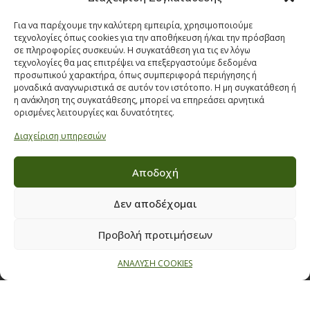
Όροι & προϋποθέσεις διαγωνισμού
ΣΤΟΙΧΕΙΑ ΕΠΙΚΟΙΝΩΝΙΑΣ
Για να παρέχουμε την καλύτερη εμπειρία, χρησιμοποιούμε
τεχνολογίες όπως cookies για την αποθήκευση ή/και την πρόσβαση
σε πληροφορίες συσκευών. Η συγκατάθεση για τις εν λόγω
Παπαναστασίου 209,
τεχνολογίες θα μας επιτρέψει να επεξεργαστούμε δεδομένα
Θεσσαλονίκη, ΤΚ 542 50
προσωπικού χαρακτήρα, όπως συμπεριφορά περιήγησης ή
μοναδικά αναγνωριστικά σε αυτόν τον ιστότοπο. Η μη συγκατάθεση ή
Τηλ:
231 030 9709
,
231 035 1630
η ανάκληση της συγκατάθεσης, μπορεί να επηρεάσει αρνητικά
Email:
info@ecobuildings.gr
ορισμένες λειτουργίες και δυνατότητες.
Email:
eshop@ecobuildings.gr
Διαχείριση υπηρεσιών
ΟΡΟΙ ΧΡΗΣΗΣ
ΠΟΛΙΤΙΚΗ ΑΠΟΡΡΗΤΟΥ
Αποδοχή
ΒΡΕΙΤΕ ΜΑΣ ΣΤΟ ΧΑΡΤΗ
Δεν αποδέχομαι
Προβολή προτιμήσεων
ΑΝΑΛΥΣΗ COOKIES