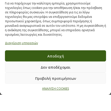
Για να παρέχουμε την καλύτερη εμπειρία, χρησιμοποιούμε
ΣΤΟΙΧΕΙΑ ΕΠΙΚΟΙΝΩΝΙΑΣ
τεχνολογίες όπως cookies για την αποθήκευση ή/και την πρόσβαση
σε πληροφορίες συσκευών. Η συγκατάθεση για τις εν λόγω
Παπαναστασίου 209,
τεχνολογίες θα μας επιτρέψει να επεξεργαστούμε δεδομένα
προσωπικού χαρακτήρα, όπως συμπεριφορά περιήγησης ή
Θεσσαλονίκη, ΤΚ 542 50
μοναδικά αναγνωριστικά σε αυτόν τον ιστότοπο. Η μη συγκατάθεση ή
Τηλ:
231 030 9709
,
231 035 1630
η ανάκληση της συγκατάθεσης, μπορεί να επηρεάσει αρνητικά
ορισμένες λειτουργίες και δυνατότητες.
Email:
info@ecobuildings.gr
Διαχείριση υπηρεσιών
Email:
eshop@ecobuildings.gr
ΟΡΟΙ ΧΡΗΣΗΣ
Αποδοχή
ΠΟΛΙΤΙΚΗ ΑΠΟΡΡΗΤΟΥ
ΒΡΕΙΤΕ ΜΑΣ ΣΤΟ ΧΑΡΤΗ
Δεν αποδέχομαι
Προβολή προτιμήσεων
ΑΝΑΛΥΣΗ COOKIES