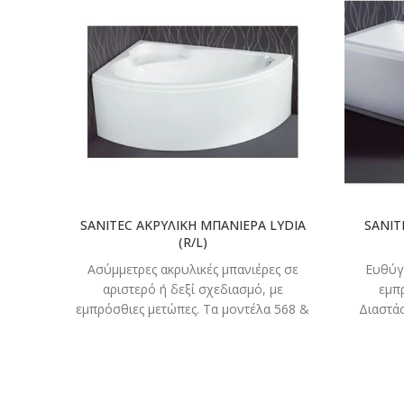
ΔΙΑΒΑΣΤΕ
ΠΕΡΙΣΣΟΤΕΡΑ
SANITEC ΑΚΡΥΛΙΚΗ ΜΠΑΝΙΕΡΑ LYDIA
SANIT
(R/L)
Ασύμμετρες ακρυλικές μπανιέρες σε
Ευθύγ
αριστερό ή δεξί σχεδιασμό, με
εμπ
εμπρόσθιες μετώπες. Τα μοντέλα 568 &
Διαστά
569 δύνανται να συνοδευτούν από
531Q 
Κωδικός: