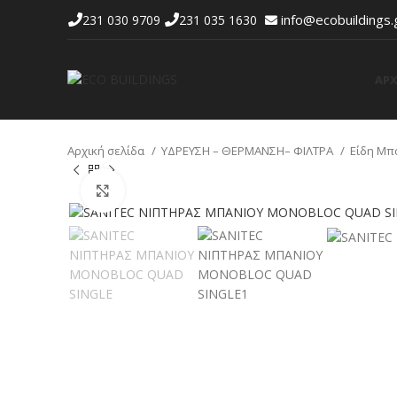
info@ecobuildings.
231 030 9709
231 035 1630
ΑΡΧ
Αρχική σελίδα
ΥΔΡΕΥΣΗ – ΘΕΡΜΑΝΣΗ– ΦΙΛΤΡΑ
Είδη Μπ
Προβολή