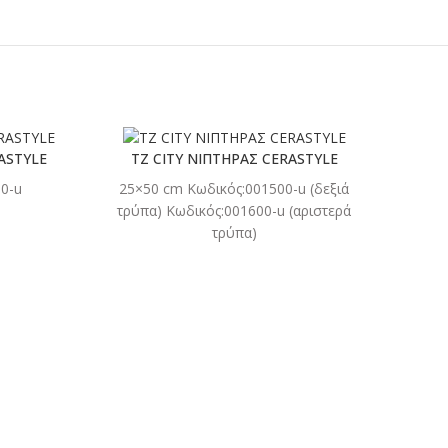
ASTYLE
TZ CITY ΝΙΠΤΗΡΑΣ CERASTYLE
0-u
25×50 cm Κωδικός:001500-u (δεξιά
ΣΤΕ
ΔΙΑΒΑΣΤΕ
τρύπα) Κωδικός:001600-u (αριστερά
ΤΕΡΑ
ΠΕΡΙΣΣΟΤΕΡΑ
τρύπα)
S