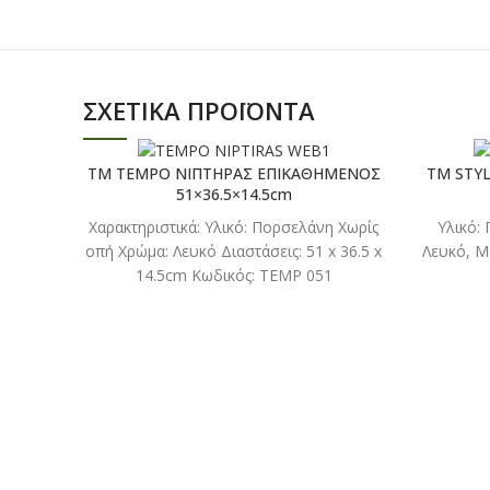
ΣΧΕΤΙΚΆ ΠΡΟΪΌΝΤΑ
TM TEMPO ΝΙΠΤΗΡΑΣ ΕΠΙΚΑΘΗΜΕΝΟΣ
TM STY
51×36.5×14.5cm
ΔΙΑΒΑΣΤΕ
Xαρακτηριστικά: Υλικό: Πορσελάνη Χωρίς
Υλικό:
ΠΕΡΙΣΣΟΤΕΡΑ
οπή Χρώμα: Λευκό Διαστάσεις: 51 x 36.5 x
Λευκό, Μ
14.5cm Κωδικός: TEMP 051