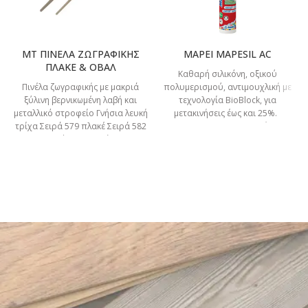
MT ΠΙΝΕΛΑ ΖΩΓΡΑΦΙΚΗΣ
MAPEI MAPESIL AC
ΠΛΑΚΕ & ΟΒΑΛ
Καθαρή σιλικόνη, οξικού
Πινέλα ζωγραφικής με μακριά
πολυμερισμού, αντιμουχλική με
ξύλινη βερνικωμένη λαβή και
τεχνολογία BioBlock, για
μεταλλικό στροφείο Γνήσια λευκή
μετακινήσεις έως και 25%.
τρίχα Σειρά 579 πλακέ Σειρά 582
ΤΕΧΝΙΚΑ ΣΤΟΙΧΕΙΑ Μετακίνηση
στρόγγυλο (οβάλ)
λειτουργίας: 25%. Μέτρο