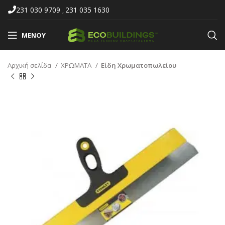
231 030 9709
231 035 1630
,
ΜΕΝΟΎ
Αρχική σελίδα
ΧΡΩΜΑΤΑ
Είδη Χρωματοπωλείου