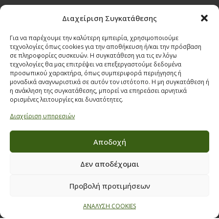
Όροι & προϋποθέσεις διαγωνισμού
Διαχείριση Συγκατάθεσης
ΣΤΟΙΧΕΙΑ ΕΠΙΚΟΙΝΩΝΙΑΣ
Για να παρέχουμε την καλύτερη εμπειρία, χρησιμοποιούμε
Παπαναστασίου 209,
τεχνολογίες όπως cookies για την αποθήκευση ή/και την πρόσβαση
σε πληροφορίες συσκευών. Η συγκατάθεση για τις εν λόγω
Θεσσαλονίκη, ΤΚ 542 50
τεχνολογίες θα μας επιτρέψει να επεξεργαστούμε δεδομένα
προσωπικού χαρακτήρα, όπως συμπεριφορά περιήγησης ή
Τηλ:
231 030 9709
,
231 035 1630
μοναδικά αναγνωριστικά σε αυτόν τον ιστότοπο. Η μη συγκατάθεση ή
Email:
info@ecobuildings.gr
η ανάκληση της συγκατάθεσης, μπορεί να επηρεάσει αρνητικά
ορισμένες λειτουργίες και δυνατότητες.
Email:
eshop@ecobuildings.gr
ΟΡΟΙ ΧΡΗΣΗΣ
Διαχείριση υπηρεσιών
ΠΟΛΙΤΙΚΗ ΑΠΟΡΡΗΤΟΥ
ΒΡΕΙΤΕ ΜΑΣ ΣΤΟ ΧΑΡΤΗ
Αποδοχή
Δεν αποδέχομαι
Προβολή προτιμήσεων
ΑΝΑΛΥΣΗ COOKIES