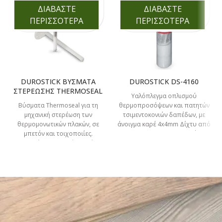
ΔΙΑΒΑΣΤΕ
ΔΙΑΒΑΣΤΕ
ΠΕΡΙΣΣΟΤΕΡΑ
ΠΕΡΙΣΣΟΤΕΡΑ
DUROSTICK ΒΥΣΜΑΤΑ
DUROSTICK DS-4160
ΣΤΕΡΕΩΣΗΣ THERMOSEAL
Υαλόπλεγμα οπλισμού
Βύσματα Thermoseal για τη
θερμοπροσόψεων και πατητών
μηχανική στερέωση των
τσιμεντοκονιών δαπέδων, με
θερμομονωτικών πλακών, σε
άνοιγμα καρέ 4x4mm Δίχτυ από
μπετόν και τοιχοποιίες.
Fiberglass, για τον οπλισμό των
Ενισχυμένη πλαστική καρφίδα.
επιχρισμάτων σε
ΓΕΝΙΚΑ ΧΑΡΑΚΤΗΡΙΣΤΙΚΑ
Συσκευασία 10/60