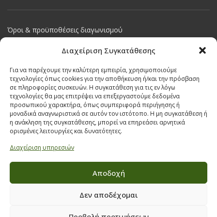
Όροι & προϋποθέσεις διαγωνισμού
ΣΤΟΙΧΕΙΑ ΕΠΙΚΟΙΝΩΝΙΑΣ
Διαχείριση Συγκατάθεσης
Παπαναστασίου 209,
Για να παρέχουμε την καλύτερη εμπειρία, χρησιμοποιούμε
Θεσσαλονίκη, ΤΚ 542 50
τεχνολογίες όπως cookies για την αποθήκευση ή/και την πρόσβαση
σε πληροφορίες συσκευών. Η συγκατάθεση για τις εν λόγω
Τηλ:
231 030 9709
,
231 035 1630
τεχνολογίες θα μας επιτρέψει να επεξεργαστούμε δεδομένα
Email:
info@ecobuildings.gr
προσωπικού χαρακτήρα, όπως συμπεριφορά περιήγησης ή
μοναδικά αναγνωριστικά σε αυτόν τον ιστότοπο. Η μη συγκατάθεση ή
Email:
eshop@ecobuildings.gr
η ανάκληση της συγκατάθεσης, μπορεί να επηρεάσει αρνητικά
ΟΡΟΙ ΧΡΗΣΗΣ
ορισμένες λειτουργίες και δυνατότητες.
ΠΟΛΙΤΙΚΗ ΑΠΟΡΡΗΤΟΥ
Διαχείριση υπηρεσιών
ΒΡΕΙΤΕ ΜΑΣ ΣΤΟ ΧΑΡΤΗ
Αποδοχή
Δεν αποδέχομαι
Προβολή προτιμήσεων