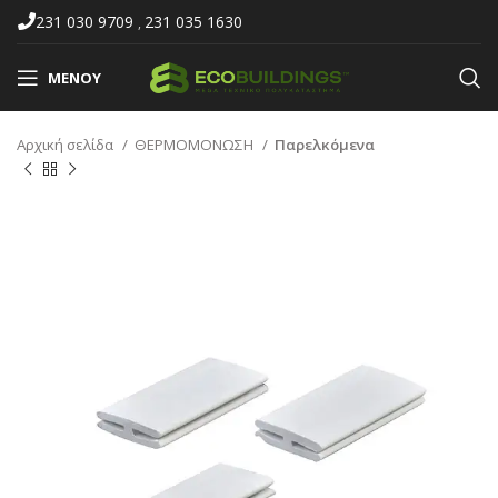
231 030 9709
231 035 1630
,
ΜΕΝΟΎ
Αρχική σελίδα
ΘΕΡΜΟΜΟΝΩΣΗ
Παρελκόμενα