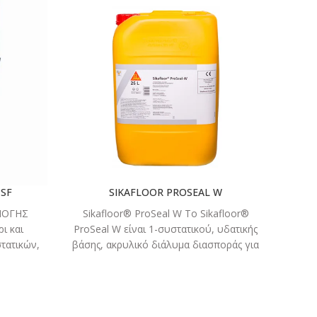
ΣΤΕ
ΔΙΑΒΑΣΤΕ
ΤΕΡΑ
ΠΕΡΙΣΣΟΤΕΡΑ
SF
SIKAFLOOR PROSEAL W
S
ΜΟΓΗΣ
Sikafloor® ProSeal W Το Sikafloor®
S
ι και
ProSeal W είναι 1-συστατικού, υδατικής
Sik
τατικών,
βάσης, ακρυλικό διάλυμα διασποράς για
συ
ι υψηλή
ωρίμανση, σκλήρυνση και σφράγιση
έγχρω
τις
νωπού
σ