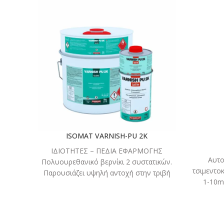
ΔΙΑΒΑΣΤΕ
ΠΕΡΙΣΣΟΤΕΡΑ
ISOMAT VARNISH-PU 2K
ΙΔΙΟΤΗΤΕΣ – ΠΕΔΙΑ ΕΦΑΡΜΟΓΗΣ
Αυτο
Πολυουρεθανικό βερνίκι 2 συστατικών.
τσιμεντο
Παρουσιάζει υψηλή αντοχή στην τριβή
1-10m
και την ηλιακή ακτινοβολία.
τσιμεντο
Χρησιμοποιείται ως προστατευτικό
για πάχη 