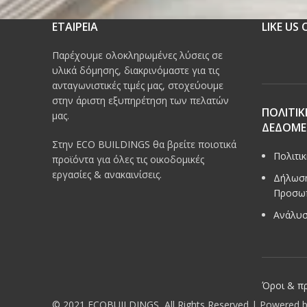
ΕΤΑΙΡΕΙΑ
LIKE US
Παρέχουμε ολοκληρωμένες λύσεις σε
υλικά δόμησης, διακρινόμαστε για τις
ανταγωνιστικές τιμές μας, στοχεύουμε
στην άριστη εξυπηρέτηση των πελατών
ΠΟΛΙΤΙΚ
μας.
ΔΕΔΟΜ
Στην ECO BUILDINGS θα βρείτε ποιοτικά
Πολιτι
προϊόντα για όλες τις οικοδομικές
εργασίες & ανακαινίσεις.
Δήλωση
Προσω
Ανάλυσ
Όροι & π
© 2021 ECOBUILDINGS, All Rights Reserved | Powered 