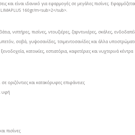
εις και είναι ιδανικό για εφαρμογές σε μεγάλες πισίνες. Εφαρμόζε
CLIMAPLUS 160gr/m<sub>2</sub>.
άτια, νιπτήρες, πισίνες, ντουζιέρες, ζαρντινιέρες, σκάλες, ενδοδαπέδ
ό μπετόν, σοβά, γυψοσανίδες, τσιμεντοσανίδες και άλλα υποστρώμα
ξενοδοχεία, κατοικίες, εστιατόρια, καφετέριες και νυχτερινά κέντρα
 σε οριζόντιες και κατακόρυφες επιφάνειες
α υφή
αι πισίνες