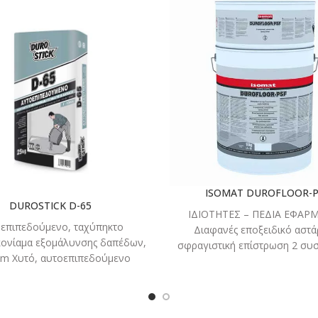
ΔΙΑΒΑΣΤΕ
ΔΙΑΒΑ
ΠΕΡΙΣΣΟΤΕΡΑ
ΠΕΡΙΣΣΟ
ISOMAT DUROFLOOR-P
DUROSTICK D-65
ΙΔΙΟΤΗΤΕΣ – ΠΕΔΙΑ ΕΦΑΡ
επιπεδούμενο, ταχύπηκτο
Διαφανές εποξειδικό αστάρ
κονίαμα εξομάλυνσης δαπέδων,
σφραγιστική επίστρωση 2 συσ
m Χυτό, αυτοεπιπεδούμενο
χωρίς διαλύτες. Παρουσιάζε
κονίαμα εξομά­λυνσης δαπέδων
σκληρότητα και αντοχή σ
1 έως και 10mm. Δια­κρίνεται για
την