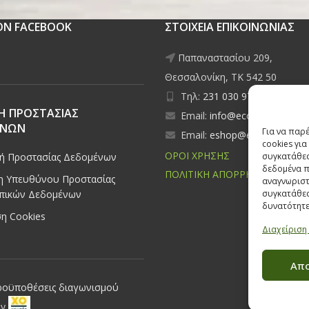
 ON FACEBOOK
ΣΤΟΙΧΕΙΑ ΕΠΙΚΟΙΝΩΝΙΑΣ
Παπαναστασίου 209,
Θεσσαλονίκη, ΤΚ 542 50
Τηλ:
231 030 9709
,
231 035
Η ΠΡΟΣΤΑΣΙΑΣ
Email:
info@ecobuildings.gr
ΕΝΩΝ
Για να παρ
Email:
eshop@ecobuildings.g
cookies γι
ΟΡΟΙ ΧΡΗΣΗΣ
κή Προστασίας Δεδομένων
συγκατάθεσ
δεδομένα π
ΠΟΛΙΤΙΚΗ ΑΠΟΡΡΗΤΟΥ
 Υπευθύνου Προστασίας
αναγνωριστ
πικών Δεδομένων
συγκατάθεσ
δυνατότητε
η Cookies
Διαχείριση
Απ
ροϋποθέσεις διαγωνισμού
by