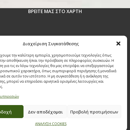
ΒΡΕΙΤΕ ΜΑΣ ΣΤΟ ΧΑΡΤΗ
 1630
Διαχείριση Συγκατάθεσης
έχουμε την καλύτερη εμπειρία, χρησιμοποιούμε τεχνολογίες όπως
r
α την αποθήκευση ή/και την πρόσβαση σε πληροφορίες συσκευών. Η
η για τις εν λόγω τεχνολογίες θα μας επιτρέψει να επεξεργαστούμε
ροσωπικού χαρακτήρα, όπως συμπεριφορά περιήγησης ή μοναδικά
ικά σε αυτόν τον ιστότοπο. Η μη συγκατάθεση ή η ανάκληση της
ης, μπορεί να επηρεάσει αρνητικά ορισμένες λειτουργίες και
ς.
 υπηρεσιών
οδοχή
Δεν αποδέχομαι
Προβολή προτιμήσεων
ΑΝΑΛΥΣΗ COOKIES