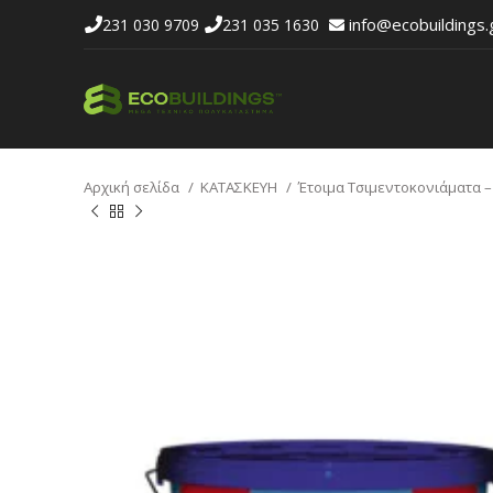
info@ecobuildings.
231 030 9709
231 035 1630
Αρχική σελίδα
ΚΑΤΑΣΚΕΥΗ
Έτοιμα Τσιμεντοκονιάματα 