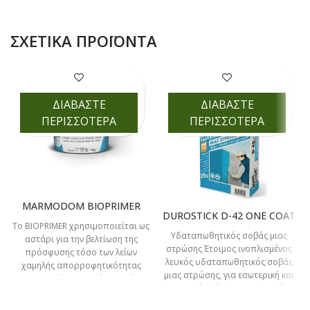
ΣΧΕΤΙΚΆ ΠΡΟΪΌΝΤΑ
ΔΙΑΒΑΣΤΕ
ΔΙΑΒΑΣΤΕ
ΠΕΡΙΣΣΟΤΕΡΑ
ΠΕΡΙΣΣΟΤΕΡΑ
MARMODOM BIOPRIMER
DUROSTICK D-42 ONE COAT
Το BIOPRIMER χρησιμοποιείται ως
Υδαταπωθητικός σοβάς μιας
αστάρι για την βελτίωση της
στρώσης Έτοιμος ινοπλισμένος
πρόσφυσης τόσο των λείων
λευκός υδαταπωθητικός σοβάς
χαμηλής απορροφητικότητας
μιας στρώσης, για εσωτερική και
επιφανειών (εμφανές μπετόν,
εξωτερική χρήση. Αντικαθιστά τα
μεταλλικές επιφάνειες
δύο στάδια