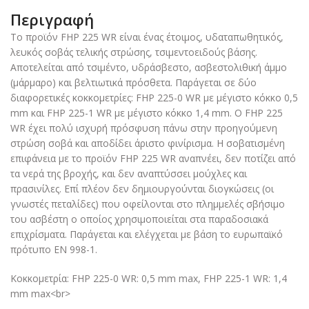
Περιγραφή
Το προϊόν FHP 225 WR είναι ένας έτοιμος, υδαταπωθητικός,
λευκός σοβάς τελικής στρώσης, τσιμεντοειδούς βάσης.
Αποτελείται από τσιμέντο, υδράσβεστο, ασβεστολιθική άμμο
(μάρμαρο) και βελτιωτικά πρόσθετα. Παράγεται σε δύο
διαφορετικές κοκκομετρίες: FHP 225-0 WR με μέγιστο κόκκο 0,5
mm και FHP 225-1 WR με μέγιστο κόκκο 1,4 mm. Ο FHP 225
WR έχει πολύ ισχυρή πρόσφυση πάνω στην προηγούμενη
στρώση σοβά και αποδίδει άριστο φινίρισμα. Η σοβατισμένη
επιφάνεια με το προϊόν FHP 225 WR αναπνέει, δεν ποτίζει από
τα νερά της βροχής, και δεν αναπτύσσει μούχλες και
πρασινίλες. Επί πλέον δεν δημιουργούνται διογκώσεις (οι
γνωστές πεταλίδες) που οφείλονται στο πλημμελές σβήσιμο
του ασβέστη ο οποίος χρησιμοποιείται στα παραδοσιακά
επιχρίσματα. Παράγεται και ελέγχεται με βάση το ευρωπαϊκό
πρότυπο ΕΝ 998-1.
Κοκκομετρία: FHP 225-0 WR: 0,5 mm max, FHP 225-1 WR: 1,4
mm max<br>