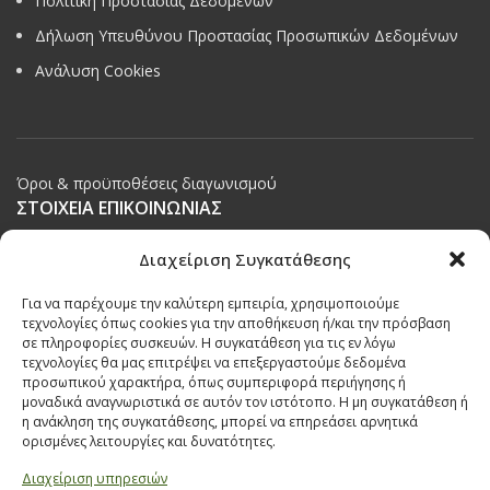
Πολιτική Προστασίας Δεδομένων
Δήλωση Υπευθύνου Προστασίας Προσωπικών Δεδομένων
Ανάλυση Cookies
Όροι & προϋποθέσεις διαγωνισμού
ΣΤΟΙΧΕΙΑ ΕΠΙΚΟΙΝΩΝΙΑΣ
Παπαναστασίου 209,
Διαχείριση Συγκατάθεσης
Θεσσαλονίκη, ΤΚ 542 50
Για να παρέχουμε την καλύτερη εμπειρία, χρησιμοποιούμε
Τηλ:
231 030 9709
,
231 035 1630
τεχνολογίες όπως cookies για την αποθήκευση ή/και την πρόσβαση
σε πληροφορίες συσκευών. Η συγκατάθεση για τις εν λόγω
Email:
info@ecobuildings.gr
τεχνολογίες θα μας επιτρέψει να επεξεργαστούμε δεδομένα
Email:
eshop@ecobuildings.gr
προσωπικού χαρακτήρα, όπως συμπεριφορά περιήγησης ή
μοναδικά αναγνωριστικά σε αυτόν τον ιστότοπο. Η μη συγκατάθεση ή
ΟΡΟΙ ΧΡΗΣΗΣ
η ανάκληση της συγκατάθεσης, μπορεί να επηρεάσει αρνητικά
ΠΟΛΙΤΙΚΗ ΑΠΟΡΡΗΤΟΥ
ορισμένες λειτουργίες και δυνατότητες.
ΒΡΕΙΤΕ ΜΑΣ ΣΤΟ ΧΑΡΤΗ
Διαχείριση υπηρεσιών