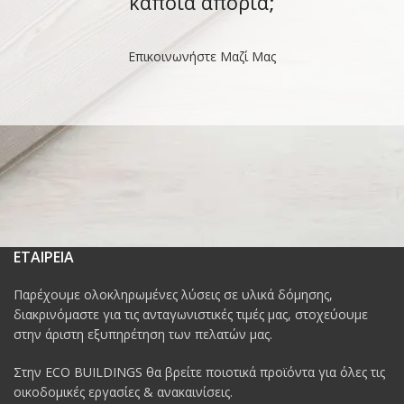
κάποια απορία;
Επικοινωνήστε Μαζί Μας
ΕΤΑΙΡΕΙΑ
Παρέχουμε ολοκληρωμένες λύσεις σε υλικά δόμησης,
διακρινόμαστε για τις ανταγωνιστικές τιμές μας, στοχεύουμε
στην άριστη εξυπηρέτηση των πελατών μας.
Στην ECO BUILDINGS θα βρείτε ποιοτικά προϊόντα για όλες τις
οικοδομικές εργασίες & ανακαινίσεις.