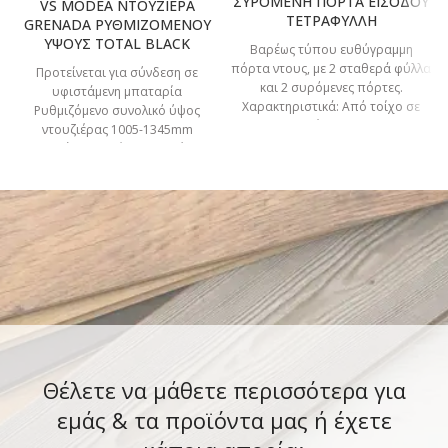
ΣΥΡΟΜΕΝΗ ΠΟΡΤΑ ΕΙΣΟΔΟΥ
VS MODEA ΝΤΟΥΖΙΕΡΑ
ΤΕΤΡΑΦΥΛΛΗ
GRENADA ΡΥΘΜΙΖΟΜΕΝΟΥ
ΥΨΟΥΣ TOTAL BLACK
Βαρέως τύπου ευθύγραμμη
πόρτα ντους, με 2 σταθερά φύλλα
Προτείνεται για σύνδεση σε
και 2 συρόμενες πόρτες.
υφιστάμενη μπαταρία
Χαρακτηριστικά: Από τοίχο σε
Ρυθμιζόμενο συνολικό ύψος
τοίχο με 2
ντουζιέρας 1005-1345mm
Ορειχάλκινη στήλη ντουζιέρας
Ø24 Φιλτράκια οικονομίας για
εξοικονόμηση νερού
Θέλετε να μάθετε περισσότερα για
εμάς & τα προϊόντα μας ή έχετε