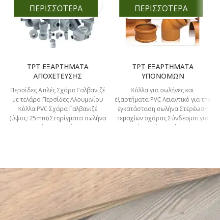
ΠΕΡΙΣΣΟΤΕΡΑ
ΠΕΡΙΣΣΟΤΕΡΑ
TPT ΕΞΑΡΤΗΜΑΤΑ
TPT ΕΞΑΡΤΗΜΑΤΑ
ΑΠΟΧΕΤΕΥΣΗΣ
ΥΠΟΝΟΜΩΝ
Περσίδες Απλές Σχάρα Γαλβανιζέ
Κόλλα για σωλήνες και
με τελάρο Περσίδες Αλουμινίου
εξαρτήματα PVC Λειαντικό για την
Κόλλα PVC Σχάρα Γαλβανιζέ
εγκατάσταση σωλήνα Στερέωση
(ύψος: 25mm) Στηρίγματα σωλήνα
τεμαχίων σχάρας Σύνδεσμοι για
μονά και διπλά Β.Τ.
κανάλια Πώμα εξόδου για