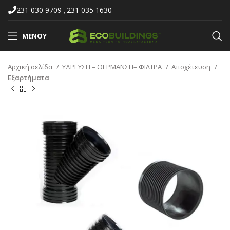
231 030 9709
231 035 1630
,
ΜΕΝΟΎ
Αρχική σελίδα
ΥΔΡΕΥΣΗ – ΘΕΡΜΑΝΣΗ– ΦΙΛΤΡΑ
Αποχέτευση
Εξαρτήματα