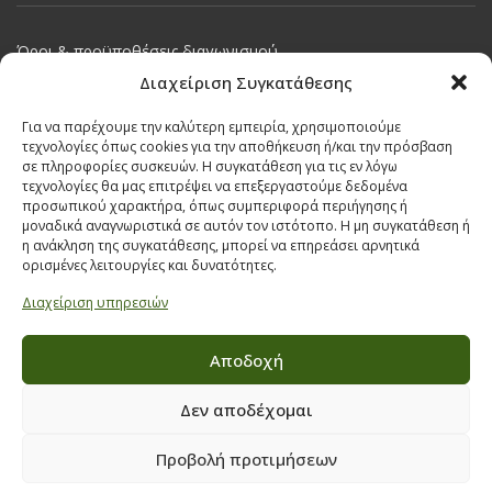
Όροι & προϋποθέσεις διαγωνισμού
ΣΤΟΙΧΕΙΑ ΕΠΙΚΟΙΝΩΝΙΑΣ
Διαχείριση Συγκατάθεσης
Παπαναστασίου 209,
Για να παρέχουμε την καλύτερη εμπειρία, χρησιμοποιούμε
τεχνολογίες όπως cookies για την αποθήκευση ή/και την πρόσβαση
Θεσσαλονίκη, ΤΚ 542 50
σε πληροφορίες συσκευών. Η συγκατάθεση για τις εν λόγω
Τηλ:
231 030 9709
,
231 035 1630
τεχνολογίες θα μας επιτρέψει να επεξεργαστούμε δεδομένα
προσωπικού χαρακτήρα, όπως συμπεριφορά περιήγησης ή
Email:
info@ecobuildings.gr
μοναδικά αναγνωριστικά σε αυτόν τον ιστότοπο. Η μη συγκατάθεση ή
η ανάκληση της συγκατάθεσης, μπορεί να επηρεάσει αρνητικά
Email:
eshop@ecobuildings.gr
ορισμένες λειτουργίες και δυνατότητες.
ΟΡΟΙ ΧΡΗΣΗΣ
Διαχείριση υπηρεσιών
ΠΟΛΙΤΙΚΗ ΑΠΟΡΡΗΤΟΥ
ΒΡΕΙΤΕ ΜΑΣ ΣΤΟ ΧΑΡΤΗ
Αποδοχή
Δεν αποδέχομαι
Προβολή προτιμήσεων