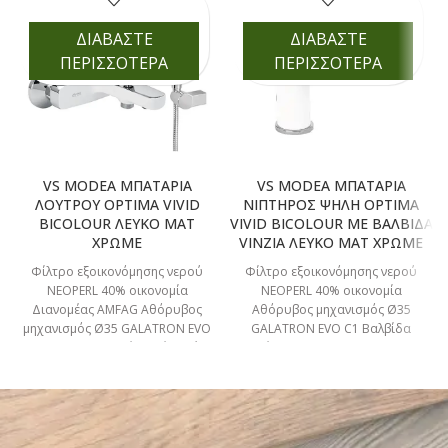
ΔΙΑΒΑΣΤΕ
ΔΙΑΒΑΣΤΕ
ΠΕΡΙΣΣΟΤΕΡΑ
ΠΕΡΙΣΣΟΤΕΡΑ
VS MODEA ΜΠΑΤΑΡΙΑ
VS MODEA ΜΠΑΤΑΡΙΑ
ΛΟΥΤΡΟΥ OPTIMA VIVID
ΝΙΠΤΗΡΟΣ ΨΗΛΗ OPTIMA
BICOLOUR ΛΕΥΚΟ ΜΑΤ
VIVID BICOLOUR ΜΕ ΒΑΛΒΙΔΑ
ΧΡΩΜΕ
VINZIA ΛΕΥΚΟ ΜΑΤ ΧΡΩΜΕ
Φίλτρο εξοικονόμησης νερού
Φίλτρο εξοικονόμησης νερού
NEOPERL 40% οικονομία
NEOPERL 40% οικονομία
Διανομέας AMFAG Αθόρυβος
Αθόρυβος μηχανισμός Ø35
μηχανισμός Ø35 GALATRON EVO
GALATRON EVO C1 Βαλβίδα
C1 Ηλεκτροστατική βαφή Ροζέτα
πλήρης 1″1/4 click system Με
ορειχάλκινη 20mm Ø66/Λάστιχο
ανοξείδωτη τάπα/πλαστικό