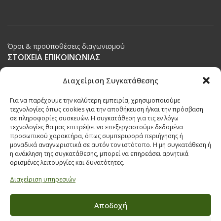
Όροι & προϋποθέσεις διαγωνισμού
ΣΤΟΙΧΕΙΑ ΕΠΙΚΟΙΝΩΝΙΑΣ
Παπαναστασίου 209,
Διαχείριση Συγκατάθεσης
Θεσσαλονίκη, ΤΚ 542 50
Για να παρέχουμε την καλύτερη εμπειρία, χρησιμοποιούμε
Τηλ:
231 030 9709
,
231 035 1630
τεχνολογίες όπως cookies για την αποθήκευση ή/και την πρόσβαση
σε πληροφορίες συσκευών. Η συγκατάθεση για τις εν λόγω
Email:
info@ecobuildings.gr
τεχνολογίες θα μας επιτρέψει να επεξεργαστούμε δεδομένα
Email:
eshop@ecobuildings.gr
προσωπικού χαρακτήρα, όπως συμπεριφορά περιήγησης ή
μοναδικά αναγνωριστικά σε αυτόν τον ιστότοπο. Η μη συγκατάθεση ή
ΟΡΟΙ ΧΡΗΣΗΣ
η ανάκληση της συγκατάθεσης, μπορεί να επηρεάσει αρνητικά
ΠΟΛΙΤΙΚΗ ΑΠΟΡΡΗΤΟΥ
ορισμένες λειτουργίες και δυνατότητες.
ΒΡΕΙΤΕ ΜΑΣ ΣΤΟ ΧΑΡΤΗ
Διαχείριση υπηρεσιών
Αποδοχή